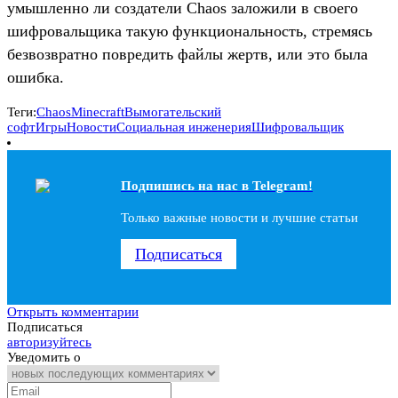
умышленно ли создатели Chaos заложили в своего
шифровальщика такую функциональность, стремясь
безвозвратно повредить файлы жертв, или это была
ошибка.
Теги:
Chaos
Minecraft
Вымогательский
софт
Игры
Новости
Социальная инженерия
Шифровальщик
Подпишись на наc в Telegram!
Только важные новости и лучшие статьи
Подписаться
Открыть комментарии
Подписаться
авторизуйтесь
Уведомить о