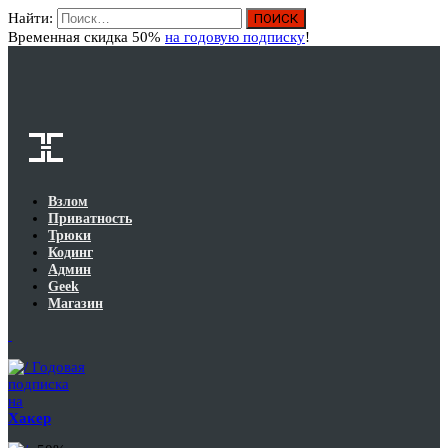
Найти:
Вход
Временная скидка 50%
на годовую подписку
!
Взлом
Приватность
Трюки
Кодинг
Админ
Geek
Магазин
Годовая
подписка
на
Хакер