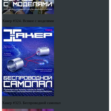
Хакер #324. Всякое с моделями
Хакер #323. Беспроводной самопал