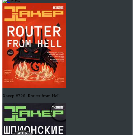
-50%
Хакер #326. Router from Hell