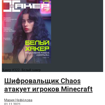
Хакер #322. Белый хакер
Шифровальщик Chaos
атакует игроков Minecraft
Мария Нефёдова
01.11.2021