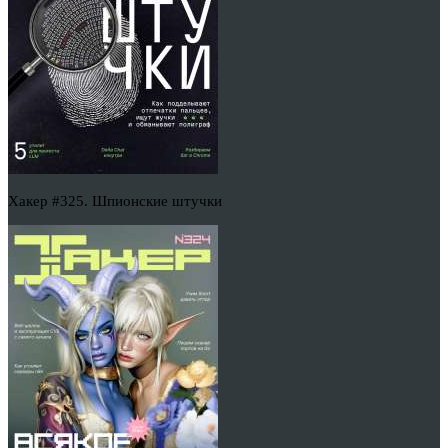
Хакер #325. Шпионские штучки