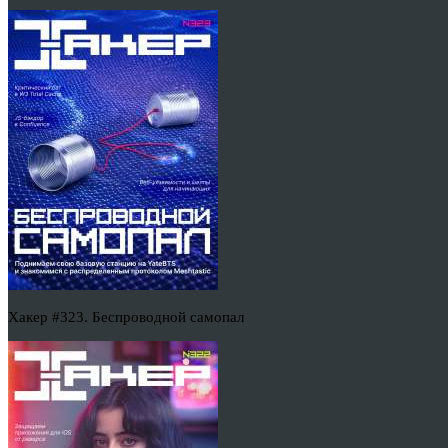
Хакер #323. Беспроводной самопал