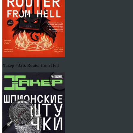
Хакер #326. Router from Hell