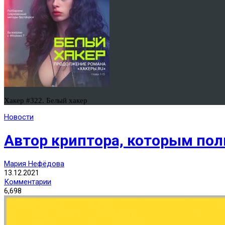
Хакер #322. Белый хакер
Новости
Автор криптора, которым пол
Мария Нефёдова
13.12.2021
Комментарии
6,698