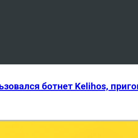
ьзовался ботнет Kelihos, приг