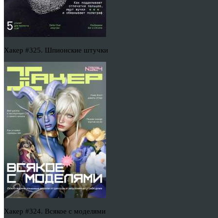
Хакер #325. Шпионские штучки
Хакер #324. Всякое с моделями