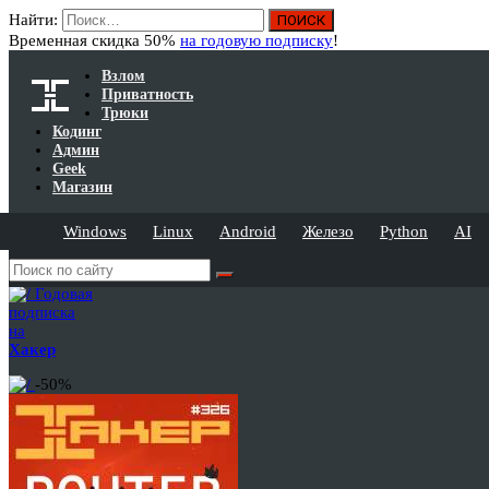
Найти:
Временная скидка 50%
на годовую подписку
!
Взлом
Приватность
Трюки
Кодинг
Админ
Geek
Магазин
Windows
Linux
Android
Железо
Python
AI
Годовая
подписка
на
Хакер
-50%