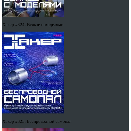
Хакер #324. Всякое с моделями
Хакер #323. Беспроводной самопал