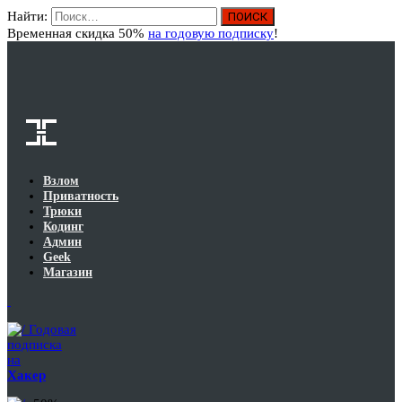
Найти:
Вход
Временная скидка 50%
на годовую подписку
!
Взлом
Приватность
Трюки
Кодинг
Админ
Geek
Магазин
Годовая
подписка
на
Хакер