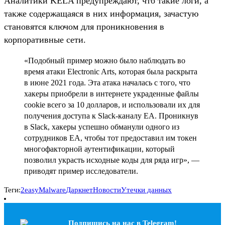
Аналитики KELA предупреждают, что такие логи, а
также содержащаяся в них информация, зачастую
становятся ключом для проникновения в
корпоративные сети.
«Подобный пример можно было наблюдать во
время атаки Electronic Arts, которая была раскрыта
в июне 2021 года. Эта атака началась с того, что
хакеры приобрели в интернете украденные файлы
cookie всего за 10 долларов, и использовали их для
получения доступа к Slack-каналу EA. Проникнув
в Slack, хакеры успешно обманули одного из
сотрудников EA, чтобы тот предоставил им токен
многофакторной аутентификации, который
позволил украсть исходные коды для ряда игр», —
приводят пример исследователи.
Теги:
2easy
Malware
Даркнет
Новости
Утечки данных
Подпишись на наc в Telegram!