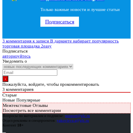
Только важные новости и лучшие статьи
Подписаться
3 комментария
к записи В даркнете набирает популярность
торговая площадка 2easy
Подписаться
авторизуйтесь
Уведомить о
Пожалуйста, войдите, чтобы прокомментировать
3
комментариев
Старые
Новые
Популярные
Межтекстовые Отзывы
Посмотреть все комментарии
Вопросы по материалам и подписке:
support@glc.ru
Отдел рекламы и спецпроектов:
yakovleva.a@glc.ru
Контент
18+