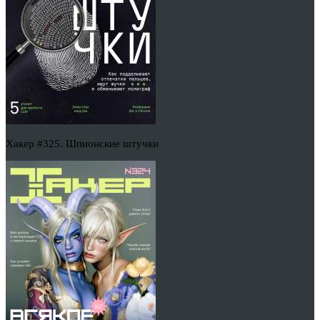
Хакер #325. Шпионские штучки