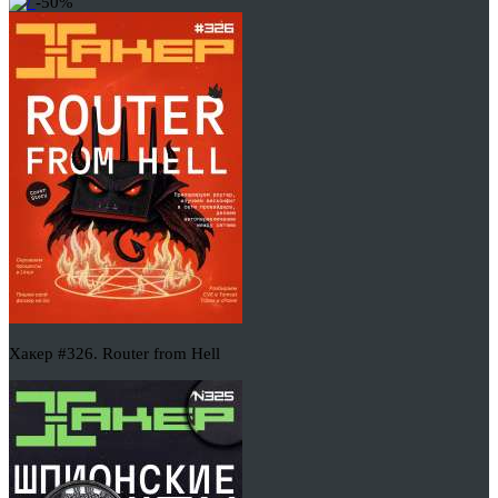
-50%
Хакер #326. Router from Hell