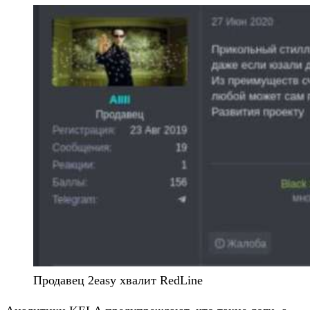
Продавец 2easy хвалит RedLine