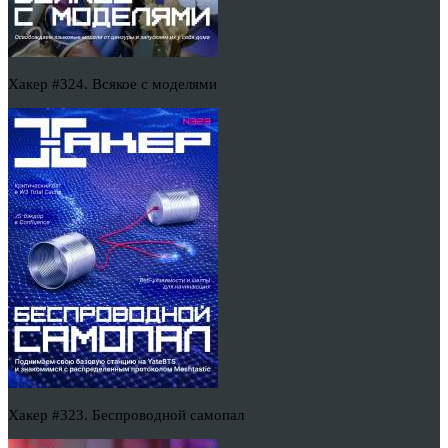
Хакер #324. Всякое с моделями
Хакер #323. Беспроводной самопал