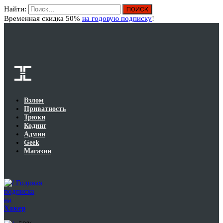
Найти:
Вход
Временная скидка 50%
на годовую подписку
!
Взлом
Приватность
Трюки
Кодинг
Админ
Geek
Магазин
Годовая
подписка
на
Хакер