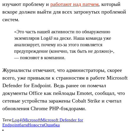
изучают проблему и
работают над патчем
, который
вскоре должен выйти для всех затронутых проблемой
систем.
«Это часть нашей активности по обнаружению
экземпляров Log4J на диске. Наша команда уже
анализирует, почему из-за этого появляется
предупреждение (конечно, так быть не должно)»,
— поясняют в компании.
Журналисты отмечают, что администраторы, скорее
всего, уже привыкли к странностям в работе Microsoft
Defender for Endpoint. Ведь ранее он помечал
документы Office как пейлоады Emotet, сообщал, что
сетевые устройства заражены Cobalt Strike и считал
обновления Chrome PHP-бэкдорами.
Теги:
Log4j
Microsoft
Microsoft Defender for
Endpoint
баги
Новости
Ошибка