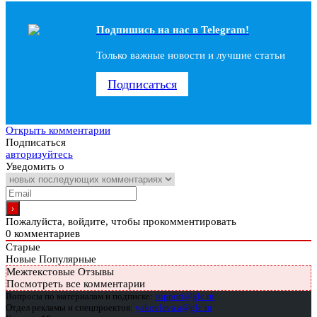
Подпишись на наc в Telegram!
Только важные новости и лучшие статьи
Подписаться
Открыть комментарии
Подписаться
авторизуйтесь
Уведомить о
Пожалуйста, войдите, чтобы прокомментировать
0
комментариев
Старые
Новые
Популярные
Межтекстовые Отзывы
Посмотреть все комментарии
Вопросы по материалам и подписке:
support@glc.ru
Отдел рекламы и спецпроектов:
yakovleva.a@glc.ru