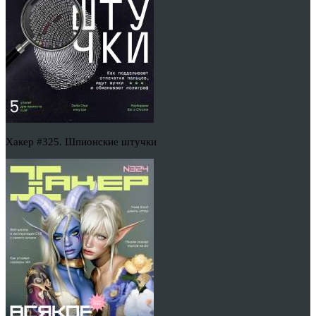
Хакер #325. Шпионские штучки