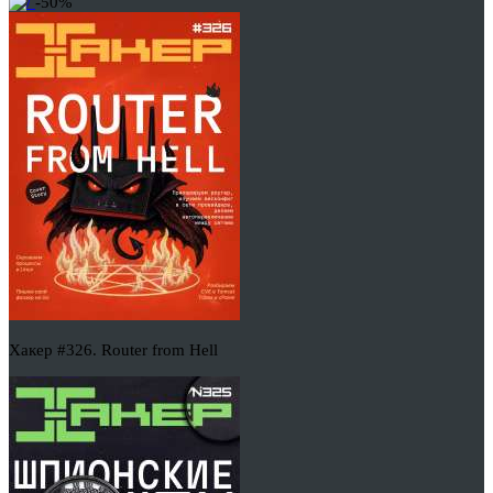
-50%
Хакер #326. Router from Hell