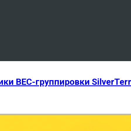
ки BEC-группировки SilverTerr