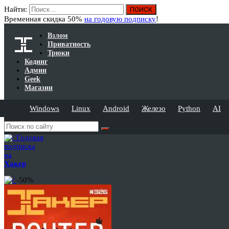
Найти:
Временная скидка 50%
на годовую подписку
!
Взлом
Приватность
Трюки
Кодинг
Админ
Geek
Магазин
Windows
Linux
Android
Железо
Python
AI
Годовая
подписка
на
Хакер
-50%