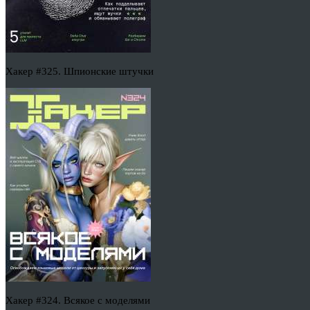
Хакер #325. Шпионские штучки
Хакер #324. Всякое с моделями