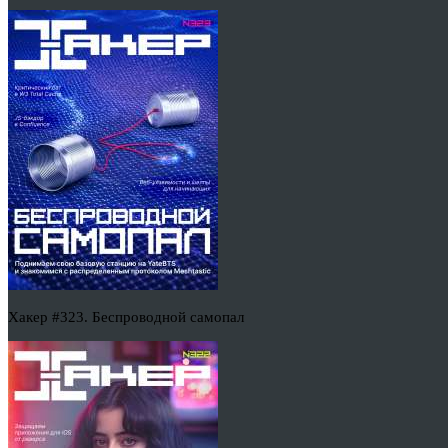
Хакер #323. Беспроводной самопал