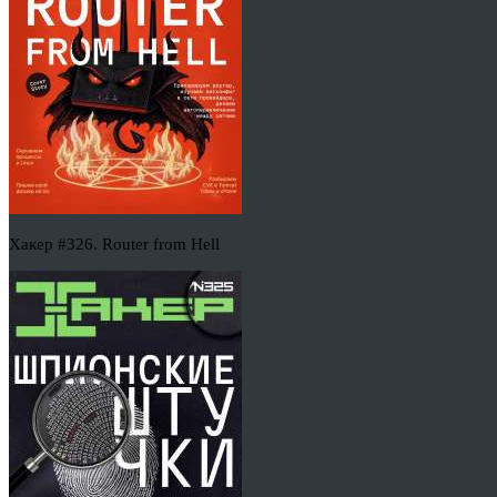
Хакер #326. Router from Hell