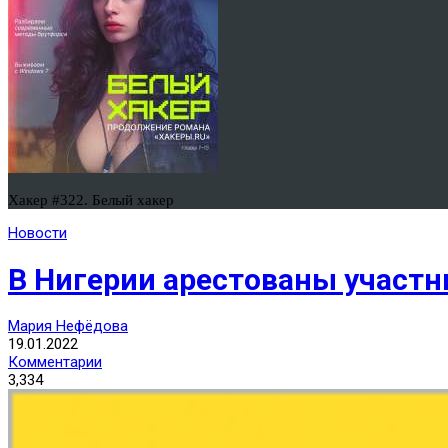
Хакер #322. Белый хакер
Новости
В Нигерии арестованы участни
Мария Нефёдова
19.01.2022
Комментарии
3,334