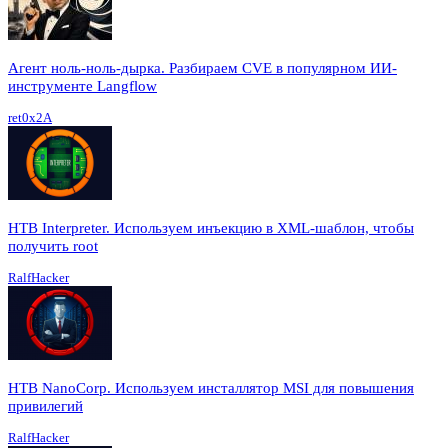
Агент ноль-ноль-дырка. Разбираем CVE в популярном ИИ-
инструменте Langflow
ret0x2A
HTB Interpreter. Используем инъекцию в XML-шаблон, чтобы
получить root
RalfHacker
HTB NanoCorp. Используем инсталлятор MSI для повышения
привилегий
RalfHacker