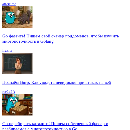
aftertime
Go фаззить! Пишем свой сканер поддоменов, чтобы изучить
многопоточность в Golang
flexits
Познаём Burp. Как увидеть невидимое при атаках на веб
ret0x2A
Go перебирать каталоги! Пишем собственный фаззер и
разбираемся с многопоточностью в Go