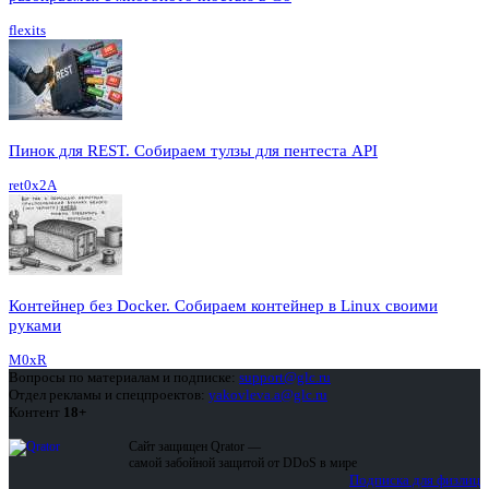
flexits
Пинок для REST. Собираем тулзы для пентеста API
ret0x2A
Контейнер без Docker. Собираем контейнер в Linux своими
руками
M0xR
Вопросы по материалам и подписке:
support@glc.ru
Отдел рекламы и спецпроектов:
yakovleva.a@glc.ru
Контент
18+
Сайт защищен Qrator —
самой забойной защитой от DDoS в мире
Подписка для физлиц