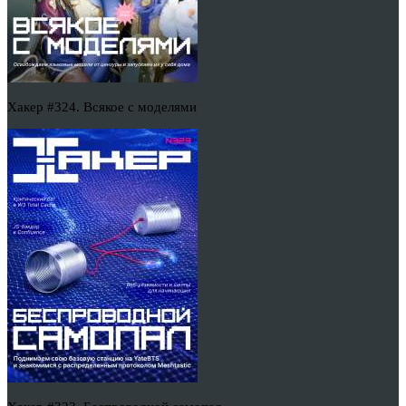
Хакер #324. Всякое с моделями