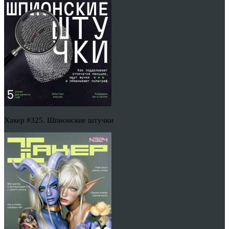
Хакер #325. Шпионские штучки