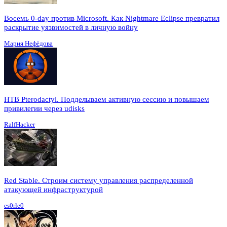
Восемь 0-day против Microsoft. Как Nightmare Eclipse превратил
раскрытие уязвимостей в личную войну
Мария Нефёдова
HTB Pterodactyl. Подделываем активную сессию и повышаем
привилегии через udisks
RalfHacker
Red Stable. Строим систему управления распределенной
атакующей инфраструктурой
es0rle0