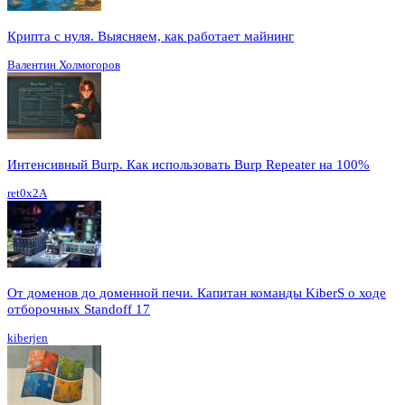
Крипта с нуля. Выясняем, как работает майнинг
Валентин Холмогоров
Интенсивный Burp. Как использовать Burp Repeater на 100%
ret0x2A
От доменов до доменной печи. Капитан команды KiberS о ходе
отборочных Standoff 17
kiberjen