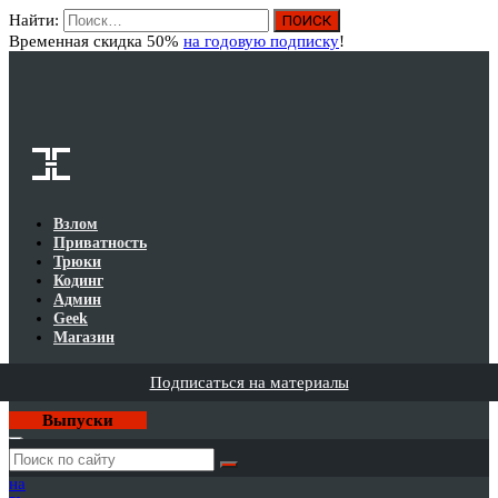
Найти:
Вход
Временная скидка 50%
на годовую подписку
!
Взлом
Приватность
Трюки
Кодинг
Админ
Geek
Магазин
Подписаться на материалы
Выпуски
Годовая
подписка
на