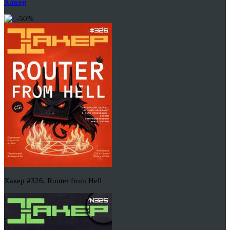
Хакер
-50%
Хакер #326. Router from Hell