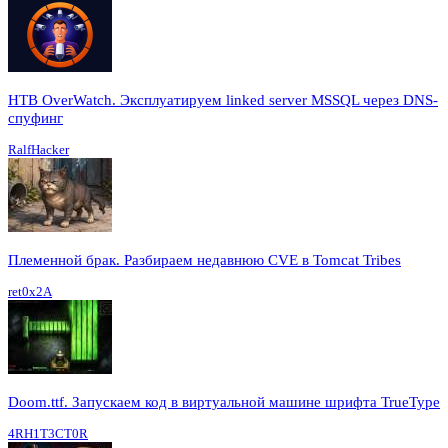
HTB OverWatch. Эксплуатируем linked server MSSQL через DNS-
спуфинг
RalfHacker
Племенной брак. Разбираем недавнюю CVE в Tomcat Tribes
ret0x2A
Doom.ttf. Запускаем код в виртуальной машине шрифта TrueType
4RH1T3CT0R