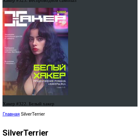
Хакер #323. Беспроводной самопал
Хакер #322. Белый хакер
Главная
SilverTerrier
SilverTerrier