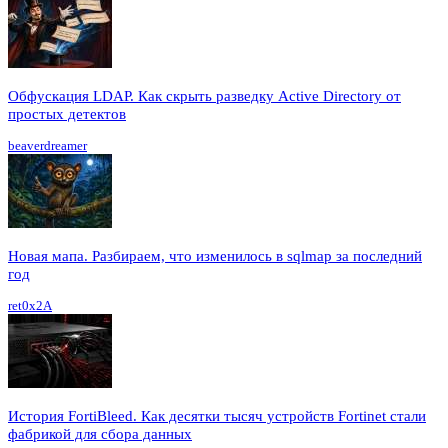
Обфускация LDAP. Как скрыть разведку Active Directory от
простых детектов
beaverdreamer
Новая мапа. Разбираем, что изменилось в sqlmap за последний
год
ret0x2A
История FortiBleed. Как десятки тысяч устройств Fortinet стали
фабрикой для сбора данных