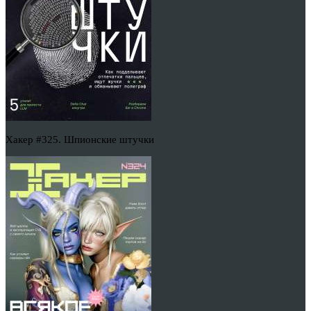
Хакер #325. Шпионские штучки