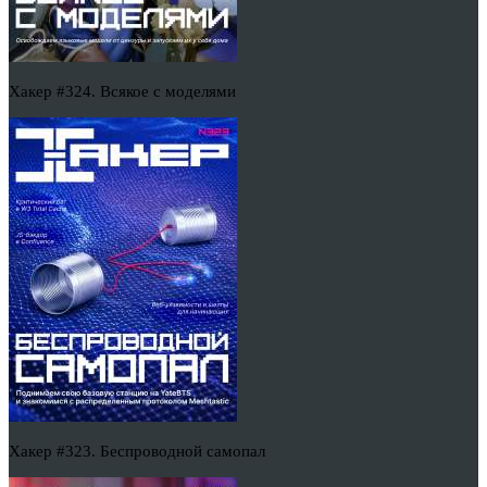
Хакер #324. Всякое с моделями
Хакер #323. Беспроводной самопал