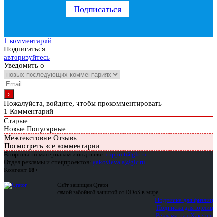
Подписаться
1 комментарий
Подписаться
авторизуйтесь
Уведомить о
Пожалуйста, войдите, чтобы прокомментировать
1
Комментарий
Старые
Новые
Популярные
Межтекстовые Отзывы
Посмотреть все комментарии
Вопросы по материалам и подписке:
support@glc.ru
Отдел рекламы и спецпроектов:
yakovleva.a@glc.ru
Контент
18+
Сайт защищен Qrator —
самой забойной защитой от DDoS в мире
Подписка для физлиц
Подписка для юрлиц
Реклама на «Хакере»