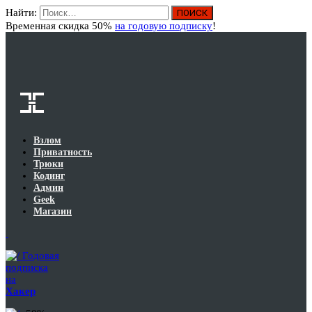
Найти:
Вход
Временная скидка 50%
на годовую подписку
!
Взлом
Приватность
Трюки
Кодинг
Админ
Geek
Магазин
Годовая
подписка
на
Хакер