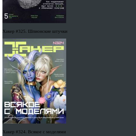
Хакер #325. Шпионские штучки
Хакер #324. Всякое с моделями