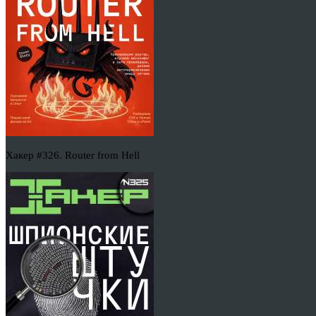
Хакер #326. Router from Hell