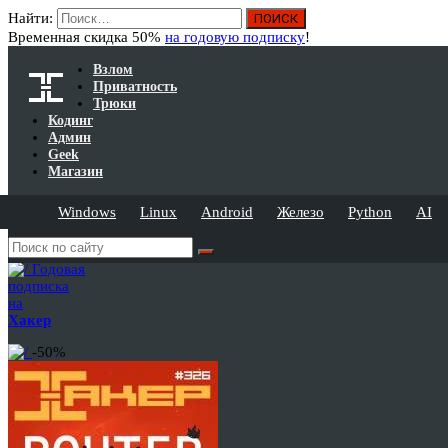
Найти:
Временная скидка 50%
на годовую подписку
!
Взлом
Приватность
Трюки
Кодинг
Админ
Geek
Магазин
Windows
Linux
Android
Железо
Python
AI
Годовая
подписка
на
Хакер
-50%