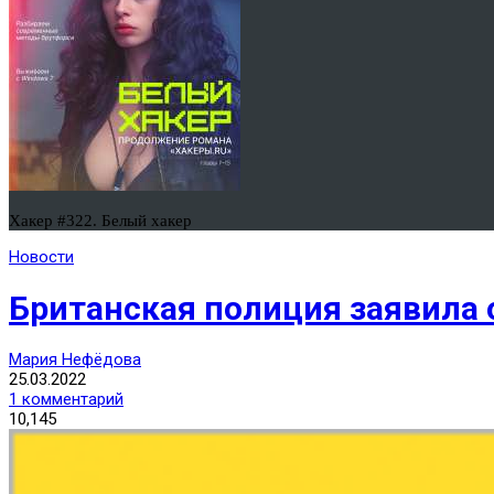
Хакер #322. Белый хакер
Новости
Британская полиция заявила 
Мария Нефёдова
25.03.2022
1 комментарий
10,145