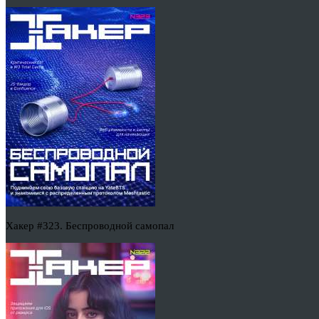
Хакер #323. Беспроводной самопал