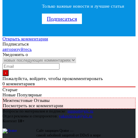
Только важные новости и лучшие статьи
Подписаться
Открыть комментарии
Подписаться
авторизуйтесь
Уведомить о
Пожалуйста, войдите, чтобы прокомментировать
0
комментариев
Старые
Новые
Популярные
Межтекстовые Отзывы
Посмотреть все комментарии
Вопросы по материалам и подписке:
support@glc.ru
Отдел рекламы и спецпроектов:
yakovleva.a@glc.ru
Контент
18+
Сайт защищен Qrator —
самой забойной защитой от DDoS в мире