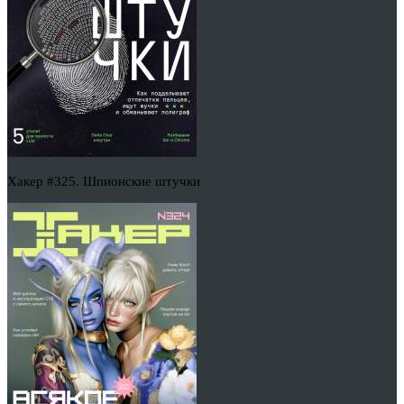
Хакер #325. Шпионские штучки