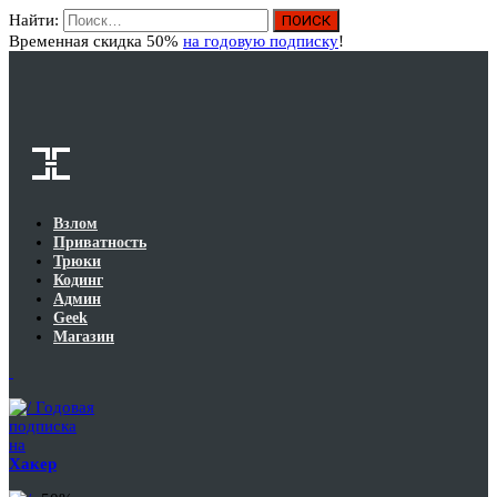
Найти:
Вход
Временная скидка 50%
на годовую подписку
!
Взлом
Приватность
Трюки
Кодинг
Админ
Geek
Магазин
Годовая
подписка
на
Хакер