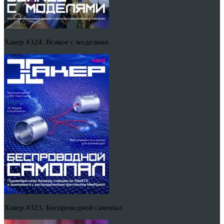
Хакер #324. Всякое с моделями
Хакер #323. Беспроводной самопал