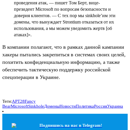
проведения атак, — пишет Том Берт, вице-
президент Microsoft по вопросам безопасности и
доверия клиентов. — С тех пор мы sinkhole’им эти
домены, что вынуждает Strontium отказаться от их
использования, а мы можем уведомить жертв [об
атаках]».
В компании полагают, что в рамках данной кампании
хакеры пытались закрепиться в системах своих целей,
похитить конфиденциальную информацию, а также
обеспечить тактическую поддержку российской
спецоперации в Украине.
Теги:
APT28
Fancy
Bear
Microsoft
Sinkhole
Домены
Новости
Политика
Россия
Украина
Подпишись на наc в Telegram!