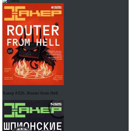
-50%
Хакер #326. Router from Hell