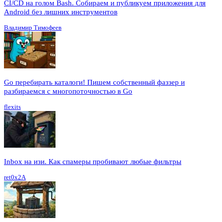
CI/CD на голом Bash. Собираем и публикуем приложения для
Android без лишних инструментов
Владимир Тимофеев
Go перебирать каталоги! Пишем собственный фаззер и
разбираемся с многопоточностью в Go
flexits
Inbox на изи. Как спамеры пробивают любые фильтры
ret0x2A