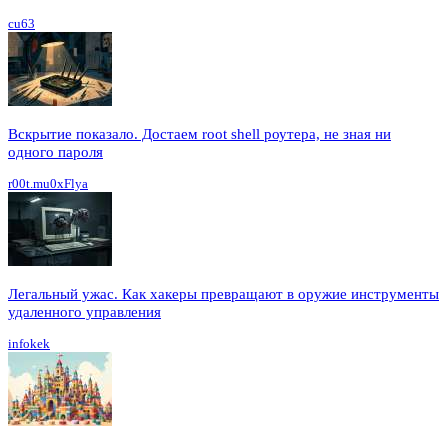
cu63
Вскрытие показало. Достаем root shell роутера, не зная ни
одного пароля
r00t.mu0xFlya
Легальный ужас. Как хакеры превращают в оружие инструменты
удаленного управления
infokek