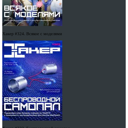
Хакер #324. Всякое с моделями