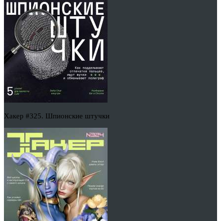
Хакер #325. Шпионские штучки