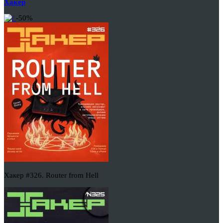
Хакер
-50%
Хакер #326. Router from Hell