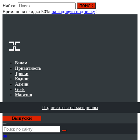
Найти:
Вход
Временная скидка 50%
на годовую подписку
!
Взлом
Приватность
Трюки
Кодинг
Админ
Geek
Магазин
Подписаться на материалы
Выпуски
Годовая
подписка
на