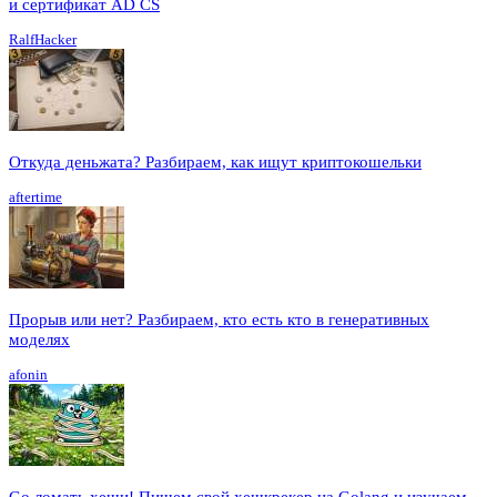
и сертификат AD CS
RalfHacker
Откуда деньжата? Разбираем, как ищут криптокошельки
aftertime
Прорыв или нет? Разбираем, кто есть кто в генеративных
моделях
afonin
Go ломать хеши! Пишем свой хешкрекер на Golang и изучаем