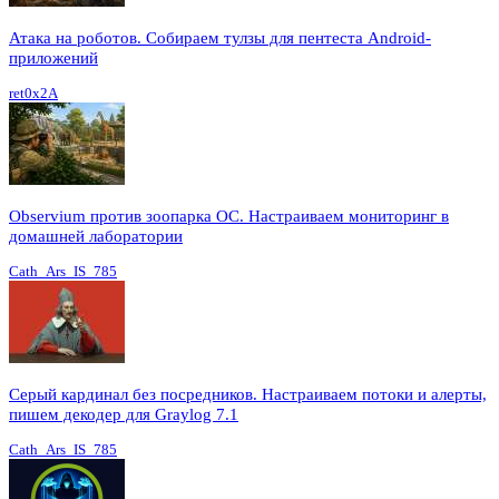
Атака на роботов. Собираем тулзы для пентеста Android-
приложений
ret0x2A
Observium против зоопарка ОС. Настраиваем мониторинг в
домашней лаборатории
Cath_Ars_IS_785
Серый кардинал без посредников. Настраиваем потоки и алерты,
пишем декодер для Graylog 7.1
Cath_Ars_IS_785