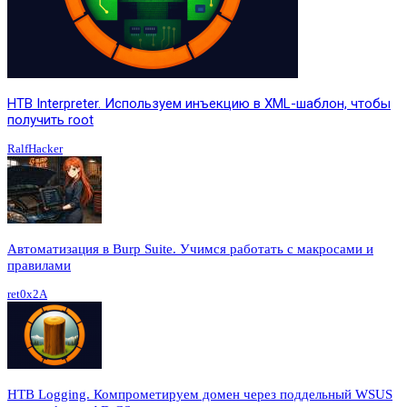
HTB Interpreter. Используем инъекцию в XML-шаблон, чтобы
получить root
RalfHacker
Автоматизация в Burp Suite. Учимся работать с макросами и
правилами
ret0x2A
HTB Logging. Компрометируем домен через поддельный WSUS