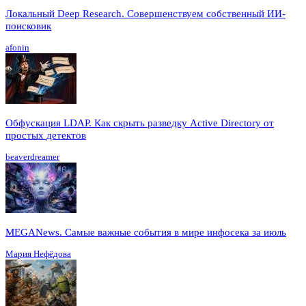
Локальный Deep Research. Совершенствуем собственный ИИ-
поисковик
afonin
Обфускация LDAP. Как скрыть разведку Active Directory от
простых детектов
beaverdreamer
MEGANews. Cамые важные события в мире инфосека за июль
Мария Нефёдова