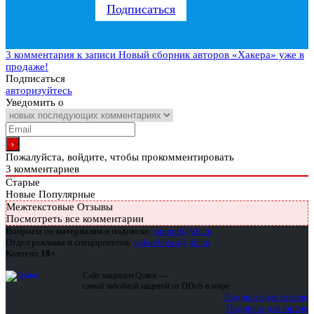
Подписаться
3 комментария
к записи Новый сборник авторов «Хакера» уже в
продаже!
Подписаться
авторизуйтесь
Уведомить о
Пожалуйста, войдите, чтобы прокомментировать
3
комментариев
Старые
Новые
Популярные
Межтекстовые Отзывы
Посмотреть все комментарии
Вопросы по материалам и подписке:
support@glc.ru
Отдел рекламы и спецпроектов:
yakovleva.a@glc.ru
Контент
18+
Сайт защищен Qrator —
самой забойной защитой от DDoS в мире
Подписка для физлиц
Подписка для юрлиц