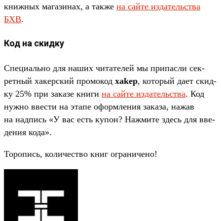
книж­ных магази­нах, а так­же
на сай­те изда­тель­ства
БХВ
.
Код на скидку
Спе­циаль­но для наших читате­лей мы при­пас­ли сек­
ретный хакер­ский про­мокод
xakep
, который дает скид­
ку 25% при заказе кни­ги
на сай­те изда­тель­ства
. Код
нуж­но ввес­ти на эта­пе офор­мле­ния заказа, нажав
на над­пись «У вас есть купон? Наж­мите здесь для вве­
дения кода».
То­ропись, количес­тво книг огра­ниче­но!