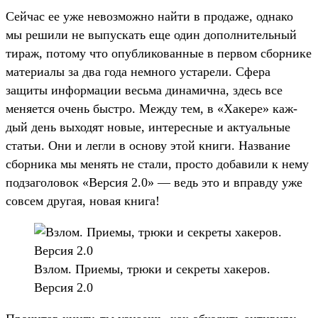
Сей­час ее уже невоз­можно най­ти в про­даже, одна­ко
мы решили не выпус­кать еще один допол­нитель­ный
тираж, потому что опуб­ликован­ные в пер­вом сбор­нике
матери­алы за два года нем­ного уста­рели. Сфе­ра
защиты информа­ции весь­ма динамич­на, здесь все
меня­ется очень быс­тро. Меж­ду тем, в «Хакере» каж­
дый день выходят новые, инте­рес­ные и акту­аль­ные
статьи. Они и лег­ли в осно­ву этой кни­ги. Наз­вание
сбор­ника мы менять не ста­ли, прос­то добави­ли к нему
под­заголо­вок «Вер­сия 2.0» — ведь это и вправ­ду уже
сов­сем дру­гая, новая кни­га!
Взлом. При­емы, трю­ки и сек­реты хакеров.
Вер­сия 2.0