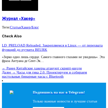
Журнал «Хакер»
Теги:
Статьи
Хакер/Блог
Check Also
LD_PRELOAD Reloaded. Закрепляемся в Linux — от перехвата
функций до руткита BEURK
«Зорко одно лишь сердце. Самого главного глазами не увидишь». Эта
фраза Антуана де Сент-Эк…
← Ранее
Китайские хакеры атакуют скрипт-кидди
Далее →
Часы для гика 2.0. Проектируем и собираем
настольные бинарные часы с Bluetooth
Подпишись на наc в Telegram!
Только важные новости и лучшие статьи