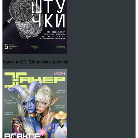
Хакер #325. Шпионские штучки