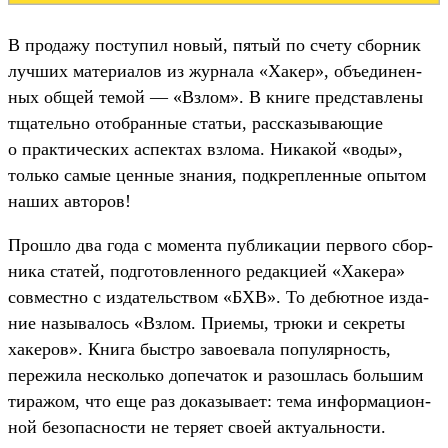
В про­дажу пос­тупил новый, пятый по сче­ту сбор­ник
луч­ших матери­алов из жур­нала «Хакер», объ­еди­нен­
ных общей темой — «Взлом». В кни­ге пред­став­лены
тща­тель­но отоб­ранные статьи, рас­ска­зыва­ющие
о прак­тичес­ких аспектах взло­ма. Никакой «воды»,
толь­ко самые цен­ные зна­ния, под­креп­ленные опы­том
наших авто­ров!
Прош­ло два года с момен­та пуб­ликации пер­вого сбор­
ника ста­тей, под­готов­ленно­го редак­цией «Хакера»
сов­мес­тно с изда­тель­ством «БХВ». То дебют­ное изда­
ние называ­лось «Взлом. При­емы, трю­ки и сек­реты
хакеров». Кни­га быс­тро заво­ева­ла популяр­ность,
пережи­ла нес­коль­ко допеча­ток и разош­лась боль­шим
тиражом, что еще раз доказы­вает: тема информа­цион­
ной безопас­ности не теря­ет сво­ей акту­аль­нос­ти.