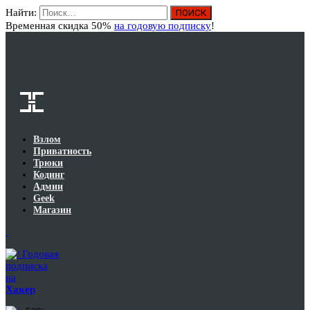
Найти:
Вход
Временная скидка 50%
на годовую подписку
!
Взлом
Приватность
Трюки
Кодинг
Админ
Geek
Магазин
Годовая
подписка
на
Хакер