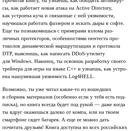
Про­читав кни­гу, ты узна­ешь, как обхо­дить анти­виру­
сы, как работа­ет новая ата­ка на Active Directory,
как устро­ена куча и свя­зан­ные с ней уяз­вимос­ти,
научишь­ся работать фаз­зером и искать дыры в соф­те.
Еще ты поз­накомишь­ся с при­мера­ми взло­ма раз­
личных про­тек­торов, осо­бен­ностя­ми пен­теста про­
токо­лов динами­чес­кой мар­шру­тиза­ции и про­токо­ла
DTP, выяс­нишь, как написать DDoS-ути­литу
для Windows. Наконец, ты осво­ишь раз­работ­ку сво­его
трей­нера для игры на язы­ке С++ и узна­ешь, как устро­
ена нашумев­шая уяз­вимость Log4HELL.
Воз­можно, ты уже читал какие‑то из вошед­ших
в сбор­ник матери­алов (осо­бен­но если у тебя есть под­
писка), но кни­га всег­да будет под рукой — даже ког­да
ты вдруг ока­жешь­ся далеко от ком­па, или на тво­ем
смар­тфо­не сядет батарея. А еще ее мож­но дать
почитать друзь­ям! Кни­га дос­тупна во всех рос­сий­ских