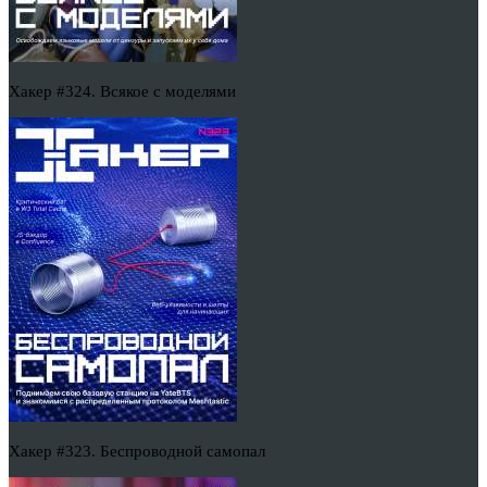
Хакер #324. Всякое с моделями
Хакер #323. Беспроводной самопал