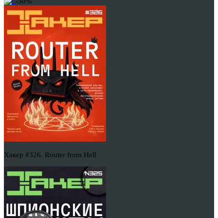
-50%
Хакер #326. Router from Hell