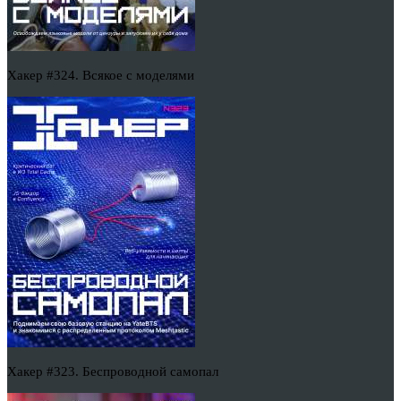
Хакер #324. Всякое с моделями
Хакер #323. Беспроводной самопал