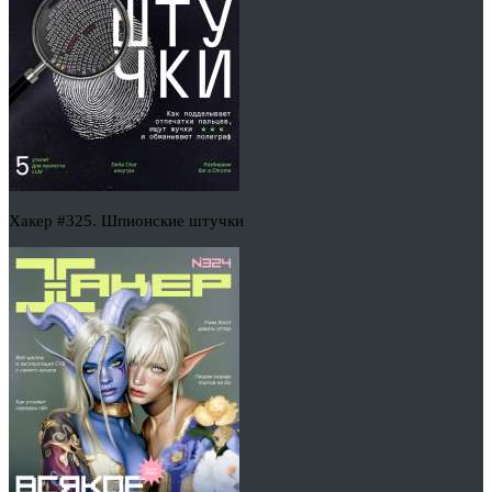
Хакер #325. Шпионские штучки