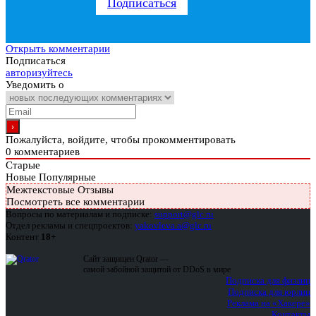
Подписаться
Открыть комментарии
Подписаться
авторизуйтесь
Уведомить о
Пожалуйста, войдите, чтобы прокомментировать
0
комментариев
Старые
Новые
Популярные
Межтекстовые Отзывы
Посмотреть все комментарии
Вопросы по материалам и подписке:
support@glc.ru
Отдел рекламы и спецпроектов:
yakovleva.a@glc.ru
Контент
18+
Сайт защищен Qrator —
самой забойной защитой от DDoS в мире
Подписка для физлиц
Подписка для юрлиц
Реклама на «Хакере»
Контакты