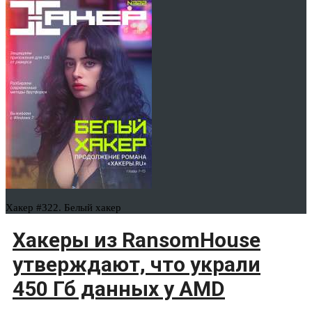
Хакер #322. Белый хакер
Хакеры из RansomHouse
утверждают, что украли
450 Гб данных у AMD