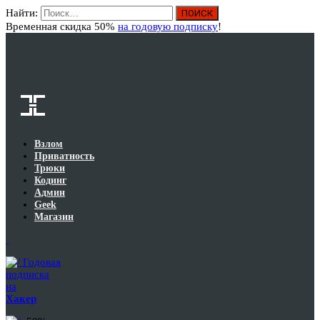
Найти:
Вход
Временная скидка 50%
на годовую подписку
!
Взлом
Приватность
Трюки
Кодинг
Админ
Geek
Магазин
Годовая
подписка
на
Хакер