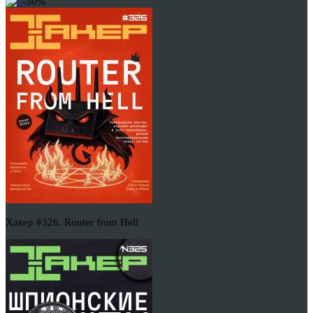
-50%
Хакер #326. Router from Hell