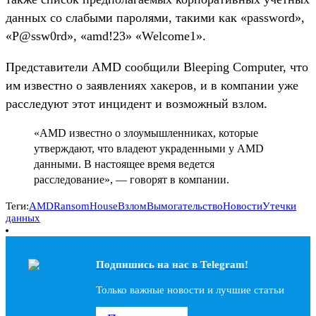
данных со слабыми паролями, такими как «password»,
«P@ssw0rd», «amd!23» «Welcome1».
Представители AMD сообщили Bleeping Computer, что
им известно о заявлениях хакеров, и в компании уже
расследуют этот инцидент и возможный взлом.
«AMD известно о злоумышленниках, которые
утверждают, что владеют украденными у AMD
данными. В настоящее время ведется
расследование», — говорят в компании.
Теги:
AMD
RansomHouse
Взлом
Вымогательство
Новости
Утечки
данных
Подпишись на наc в Telegram!
Только важные новости и лучшие статьи