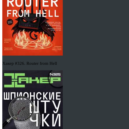
Хакер #326. Router from Hell