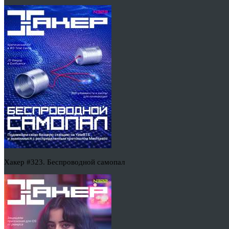
Хакер #323. Беспроводной самопал