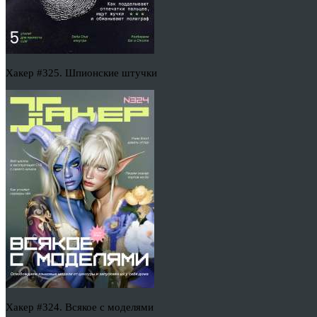
Хакер #325. Шпионские штучки
Хакер #324. Всякое с моделями