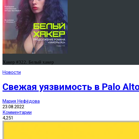
Хакер #322. Белый хакер
Новости
Свежая уязвимость в Palo Alt
Мария Нефёдова
23.08.2022
Комментарии
4,251