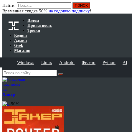
Найти:
Временная скидка 50%
на годовую подписку
!
Взлом
Приватность
Трюки
Кодинг
Админ
Geek
Магазин
Windows
Linux
Android
Железо
Python
AI
Годовая
подписка
на
Хакер
-50%