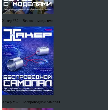
Хакер #324. Всякое с моделями
Хакер #323. Беспроводной самопал