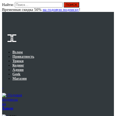
Найти:
Вход
Временная скидка 50%
на годовую подписку
!
Взлом
Приватность
Трюки
Кодинг
Админ
Geek
Магазин
Годовая
подписка
на
Хакер