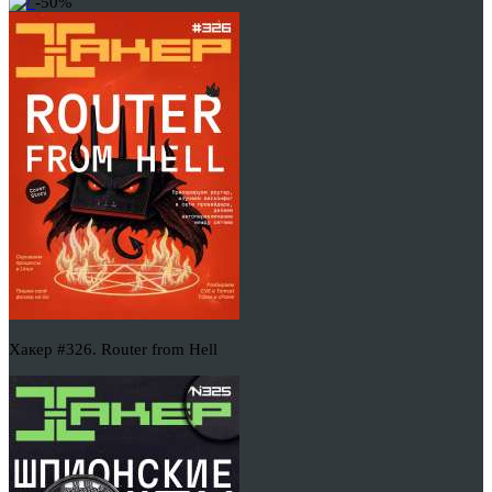
-50%
Хакер #326. Router from Hell