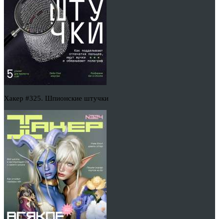
Хакер #325. Шпионские штучки