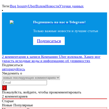
Теги:
Bug bounty
Uber
Взлом
Новости
Утечки данных
Подпишись на наc в Telegram!
Только важные новости и лучшие статьи
Подписаться
2 комментария
к записи Компанию Uber взломали. Хакер мог
украсть исходные коды и информацию об уязвимостях
Подписаться
авторизуйтесь
Уведомить о
Пожалуйста, войдите, чтобы прокомментировать
2
комментариев
Старые
Новые
Популярные