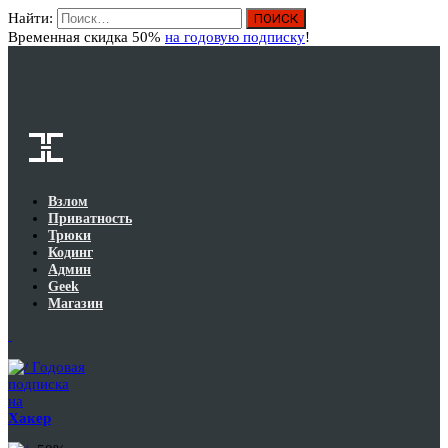
Найти:
Вход
Временная скидка 50%
на годовую подписку
!
Взлом
Приватность
Трюки
Кодинг
Админ
Geek
Магазин
Годовая
подписка
на
Хакер