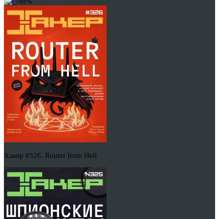
-50%
Хакер #326. Router from Hell