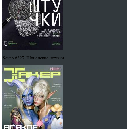
Хакер #325. Шпионские штучки