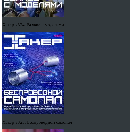
Хакер #324. Всякое с моделями
Хакер #323. Беспроводной самопал