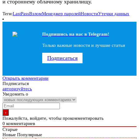
и стороннему облачному хранилищу.
Теги:
LastPass
Взлом
Менеджер паролей
Новости
Утечки данных
Подпишись на наc в Telegram!
Только важные новости и лучшие статьи
Подписаться
Открыть комментарии
Подписаться
авторизуйтесь
Уведомить о
Пожалуйста, войдите, чтобы прокомментировать
0
комментариев
Старые
Новые
Популярные