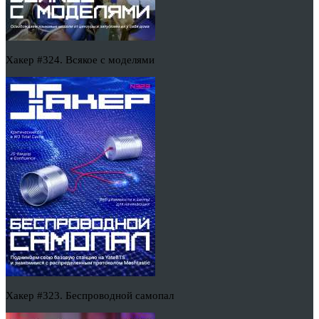
Хакер #324. Всякое с моделями
Хакер #323. Беспроводной самопал