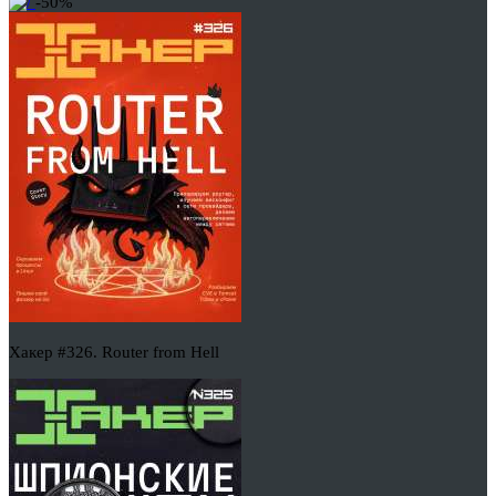
-50%
Хакер #326. Router from Hell