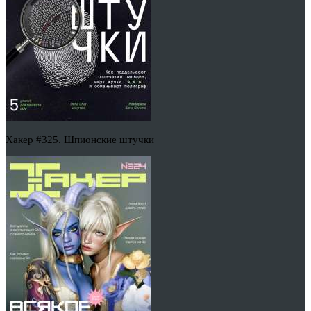
Хакер #325. Шпионские штучки