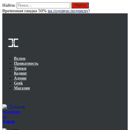
Найти:
Вход
Временная скидка 50%
на годовую подписку
!
Взлом
Приватность
Трюки
Кодинг
Админ
Geek
Магазин
Годовая
подписка
на
Хакер