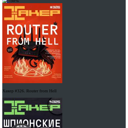
-50%
Хакер #326. Router from Hell