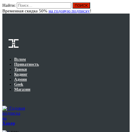
Найти:
Вход
Временная скидка 50%
на годовую подписку
!
Взлом
Приватность
Трюки
Кодинг
Админ
Geek
Магазин
Годовая
подписка
на
Хакер