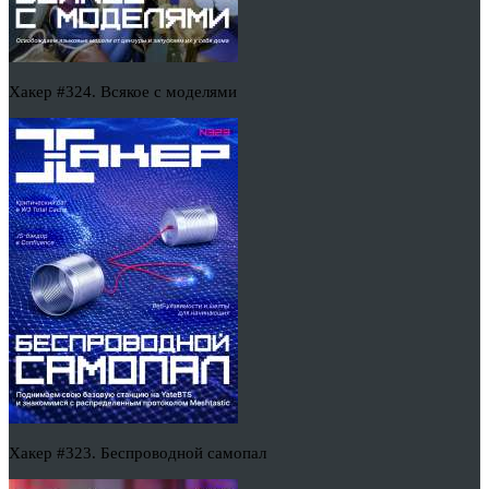
Хакер #324. Всякое с моделями
Хакер #323. Беспроводной самопал