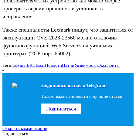
пользователям этих устройство как можно скорее
проверить версии прошивок и установить
исправления.
Также специалисты Lexmark пишут, что защититься от
эксплуатации CVE-2023-23560 можно отключив
функцию функцией Web Services на уязвимых
принтерах (TCP-порт 65002).
Теги:
Lexmark
RCE
ssrf
Новости
Патчи
Уязвимости
Эксплоиты
Подпишись на наc в Telegram!
Только важные новости и лучшие статьи
Подписаться
Открыть комментарии
Подписаться