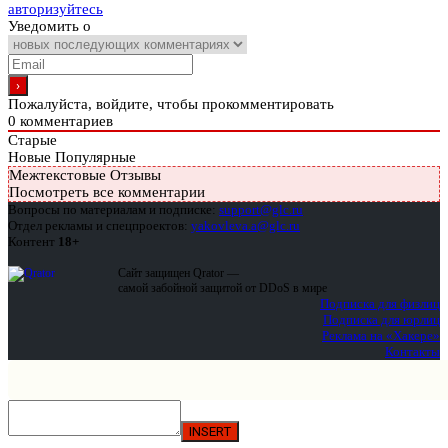
авторизуйтесь
Уведомить о
Пожалуйста, войдите, чтобы прокомментировать
0
комментариев
Старые
Новые
Популярные
Межтекстовые Отзывы
Посмотреть все комментарии
Вопросы по материалам и подписке:
support@glc.ru
Отдел рекламы и спецпроектов:
yakovleva.a@glc.ru
Контент
18+
Сайт защищен Qrator —
самой забойной защитой от DDoS в мире
Подписка для физлиц
Подписка для юрлиц
Реклама на «Хакере»
Контакты
INSERT