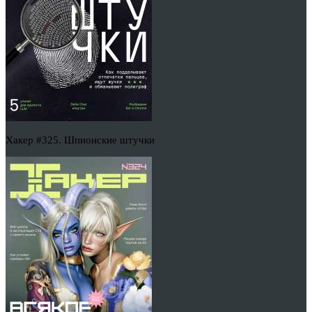
Хакер #325. Шпионские штучки