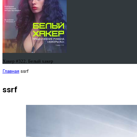
Хакер #322. Белый хакер
Главная
ssrf
ssrf