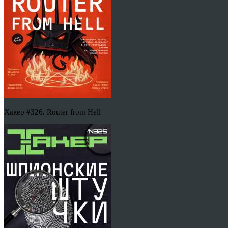
Хакер #326. Router from Hell