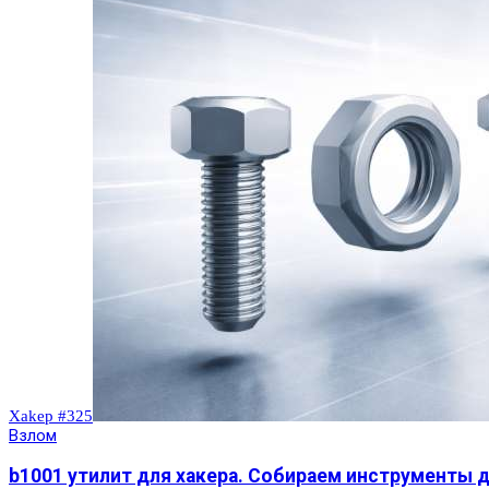
Xakep #325
Взлом
b1001 утилит для хакера. Собираем инструменты д