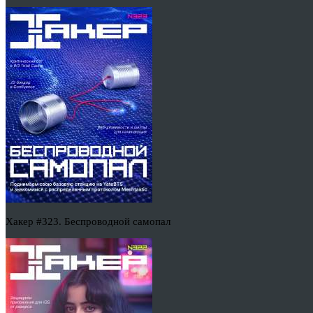
Хакер #323. Беспроводной самопал