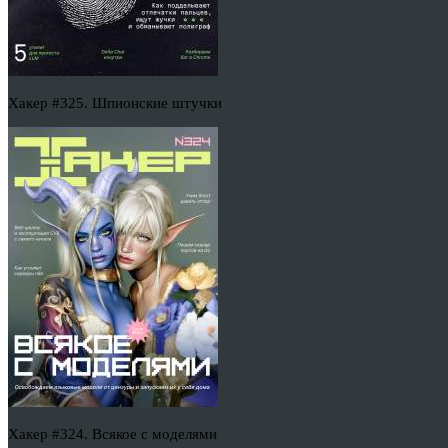
Хакер #325. Шпионские штучки
Хакер #324. Всякое с моделями