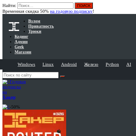
Найти:
Временная скидка 50%
на годовую подписку
!
Взлом
Приватность
Трюки
Кодинг
Админ
Geek
Магазин
Windows
Linux
Android
Железо
Python
AI
Годовая
подписка
на
Хакер
-50%