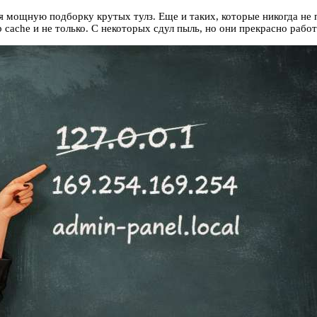
я мощную подборку крутых тулз. Еще и таких, которые никогда не
 cache и не только. С некоторых сдул пыль, но они прекрасно работ