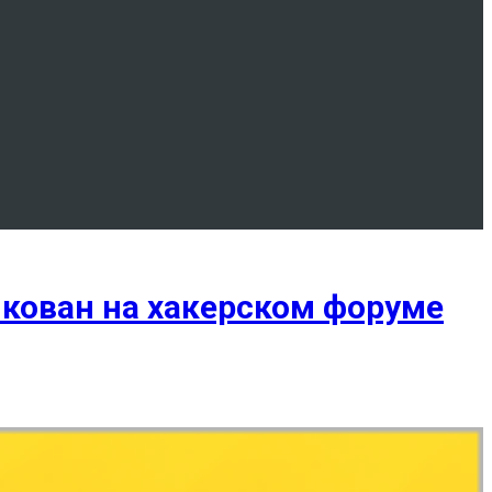
икован на хакерском форуме