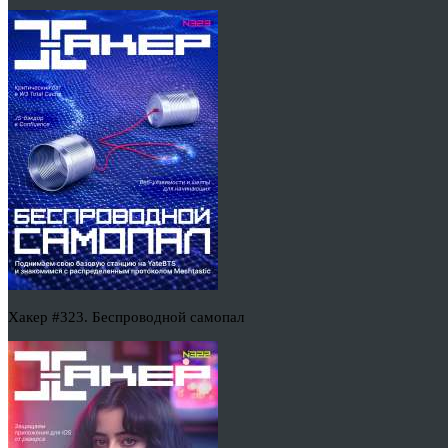
Хакер #323. Беспроводной самопал