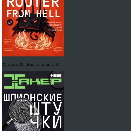
Хакер #326. Router from Hell