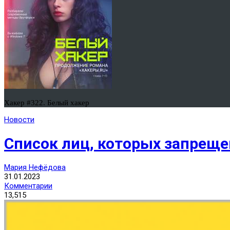
Хакер #322. Белый хакер
Новости
Список лиц, которых запреще
Мария Нефёдова
31.01.2023
Комментарии
13,515