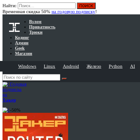
Найти:
Временная скидка 50%
на годовую подписку
!
Взлом
Приватность
Трюки
Кодинг
Админ
Geek
Магазин
Windows
Linux
Android
Железо
Python
AI
Годовая
подписка
на
Хакер
-50%