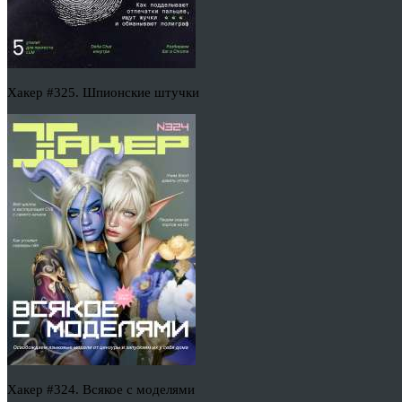
Хакер #325. Шпионские штучки
Хакер #324. Всякое с моделями