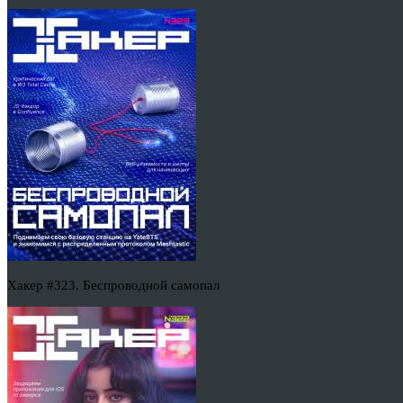
Хакер #323. Беспроводной самопал