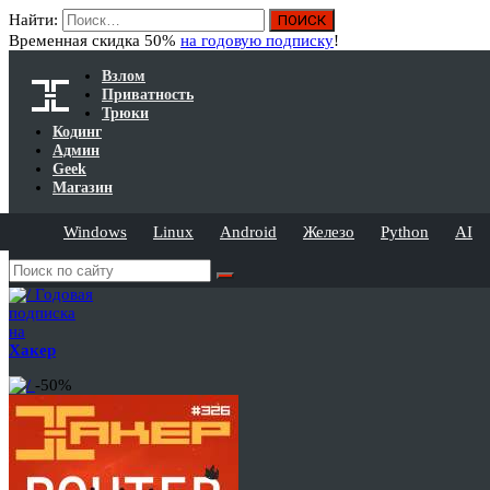
Найти:
Временная скидка 50%
на годовую подписку
!
Взлом
Приватность
Трюки
Кодинг
Админ
Geek
Магазин
Windows
Linux
Android
Железо
Python
AI
Годовая
подписка
на
Хакер
-50%