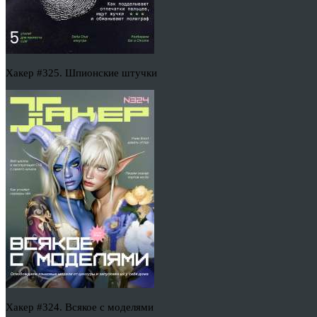
Хакер #325. Шпионские штучки
Хакер #324. Всякое с моделями