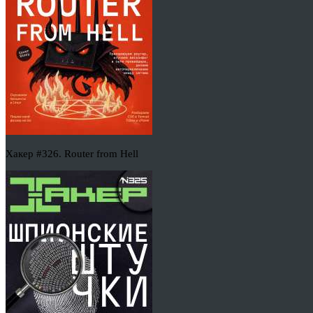
Хакер #326. Router from Hell