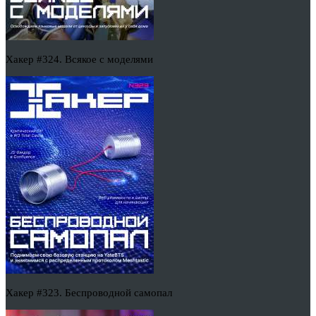
Хакер #324. Всякое с моделями
Хакер #323. Беспроводной самопал