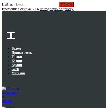
Найти:
Вход
Временная скидка 50%
на годовую подписку
!
Взлом
Приватность
Трюки
Кодинг
Админ
Geek
Магазин
Годовая
подписка
на
Хакер