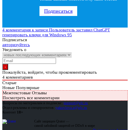
Подписаться
4 комментария
к записи Пользователь заставил ChatGPT
генерировать ключи для Windows 95
Подписаться
авторизуйтесь
Уведомить о
Пожалуйста, войдите, чтобы прокомментировать
4
комментариев
Старые
Новые
Популярные
Межтекстовые Отзывы
Посмотреть все комментарии
Вопросы по материалам и подписке:
support@glc.ru
Отдел рекламы и спецпроектов:
yakovleva.a@glc.ru
Контент
18+
Сайт защищен Qrator —
самой забойной защитой от DDoS в мире