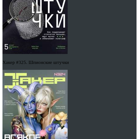
Хакер #325. Шпионские штучки