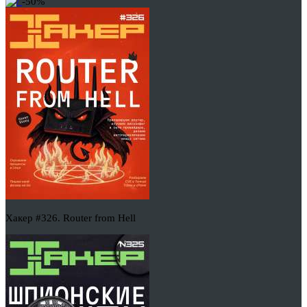
-50%
Хакер #326. Router from Hell