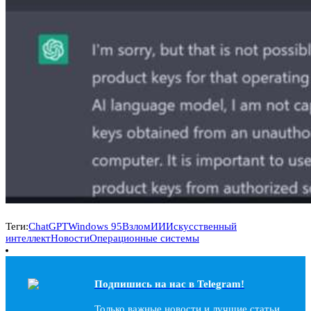
Теги:
ChatGPT
Windows 95
Взлом
ИИ
Искусственный
интеллект
Новости
Операционные системы
Подпишись на наc в Telegram!
Только важные новости и лучшие статьи