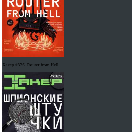
Хакер #326. Router from Hell