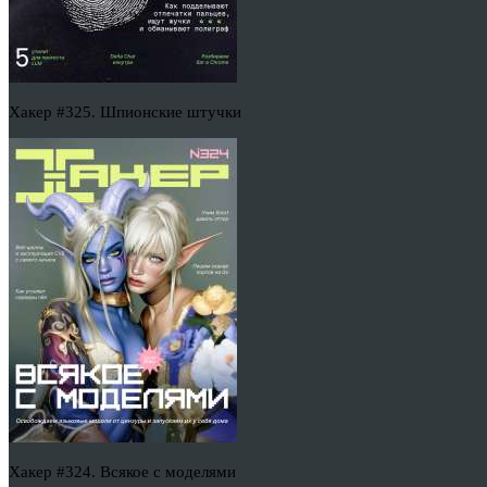
Хакер #325. Шпионские штучки
Хакер #324. Всякое с моделями