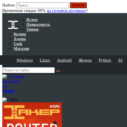
Найти:
Временная скидка 50%
на годовую подписку
!
Взлом
Приватность
Трюки
Кодинг
Админ
Geek
Магазин
Windows
Linux
Android
Железо
Python
AI
Годовая
подписка
на
Хакер
-50%