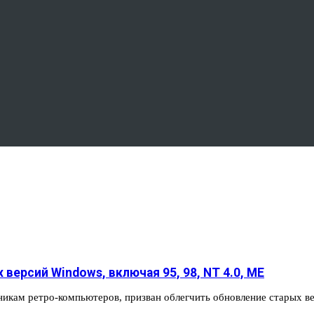
версий Windows, включая 95, 98, NT 4.0, ME
никам ретро-компьютеров, призван облегчить обновление старых 