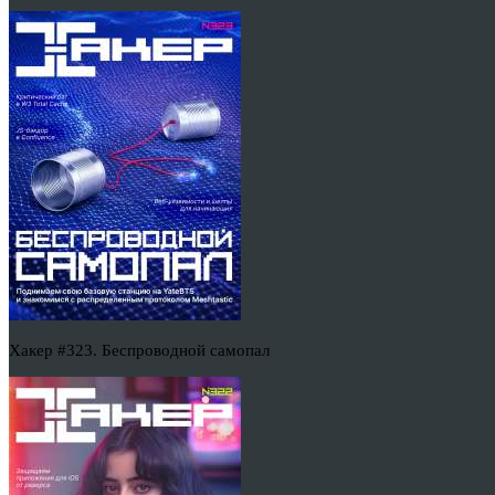
Хакер #323. Беспроводной самопал