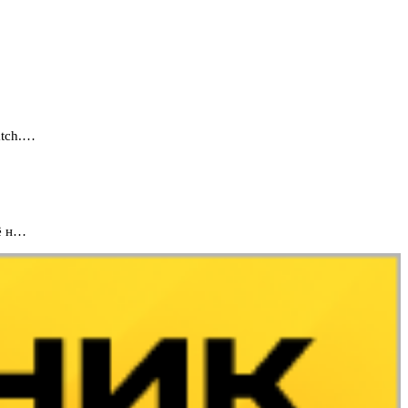
atch.…
ё н…