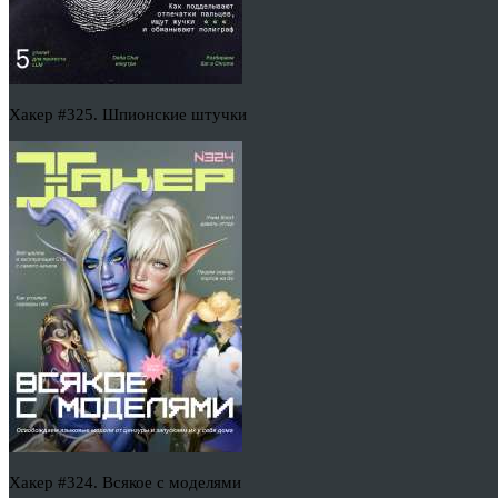
Хакер #325. Шпионские штучки
Хакер #324. Всякое с моделями