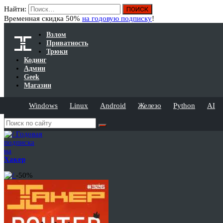
Найти:
Временная скидка 50%
на годовую подписку
!
Взлом
Приватность
Трюки
Кодинг
Админ
Geek
Магазин
Windows
Linux
Android
Железо
Python
AI
Годовая
подписка
на
Хакер
-50%