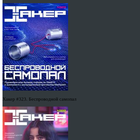
Хакер #323. Беспроводной самопал