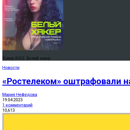
Хакер #322. Белый хакер
Новости
«Ростелеком» оштрафовали на
Мария Нефёдова
19.04.2023
1 комментарий
10,613