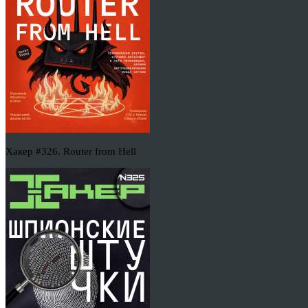
Хакер #326. Router from Hell