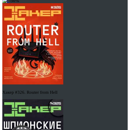
-50%
Хакер #326. Router from Hell