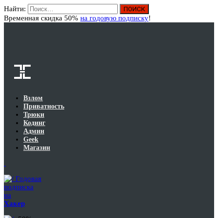
Найти:
Вход
Временная скидка 50%
на годовую подписку
!
Взлом
Приватность
Трюки
Кодинг
Админ
Geek
Магазин
Годовая
подписка
на
Хакер