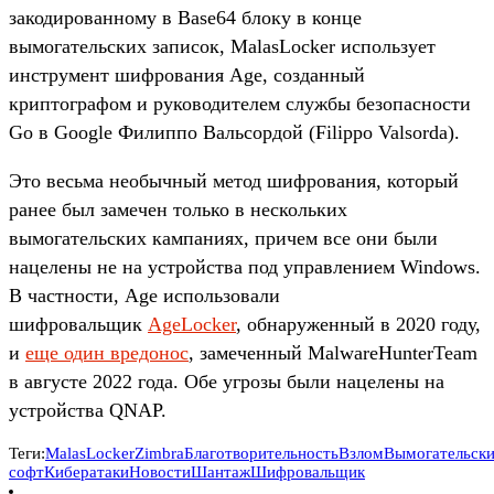
закодированному в Base64 блоку в конце
вымогательских записок, MalasLocker использует
инструмент шифрования Age, созданный
криптографом и руководителем службы безопасности
Go в Google Филиппо Вальсордой (Filippo Valsorda).
Это весьма необычный метод шифрования, который
ранее был замечен только в нескольких
вымогательских кампаниях, причем все они были
нацелены не на устройства под управлением Windows.
В частности, Age использовали
шифровальщик
AgeLocker
, обнаруженный в 2020 году,
и
еще один вредонос
, замеченный MalwareHunterTeam
в августе 2022 года. Обе угрозы были нацелены на
устройства QNAP.
Теги:
MalasLocker
Zimbra
Благотворительность
Взлом
Вымогательск
софт
Кибератаки
Новости
Шантаж
Шифровальщик