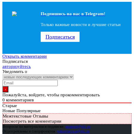
Подпишись на наc в Telegram!
Только важные новости и лучшие статьи
Подписаться
Открыть комментарии
Подписаться
авторизуйтесь
Уведомить о
Пожалуйста, войдите, чтобы прокомментировать
0
комментариев
Старые
Новые
Популярные
Межтекстовые Отзывы
Посмотреть все комментарии
Вопросы по материалам и подписке:
support@glc.ru
Отдел рекламы и спецпроектов:
yakovleva.a@glc.ru