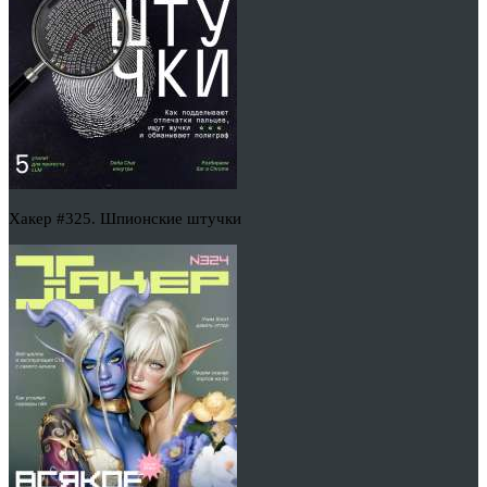
Хакер #325. Шпионские штучки