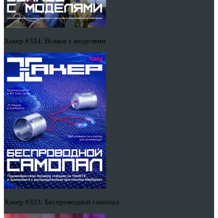
Хакер #324. Всякое с моделями
Хакер #323. Беспроводной самопал