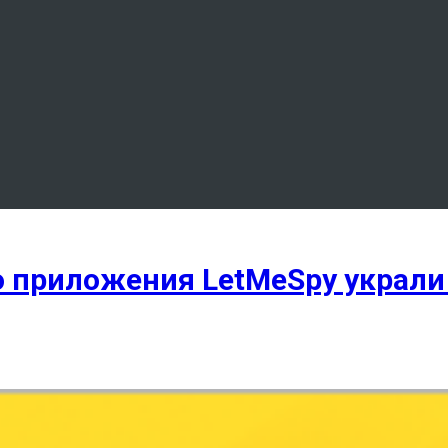
о приложения LetMeSpy украл