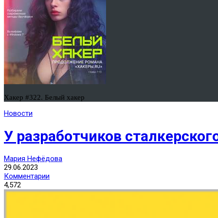
Хакер #322. Белый хакер
Новости
У разработчиков сталкерског
Мария Нефёдова
29.06.2023
Комментарии
4,572