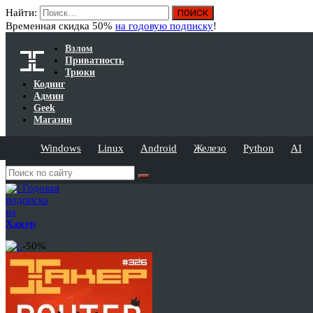
Найти:
Временная скидка 50%
на годовую подписку
!
Взлом
Приватность
Трюки
Кодинг
Админ
Geek
Магазин
Windows
Linux
Android
Железо
Python
AI
Годовая
подписка
на
Хакер
-50%