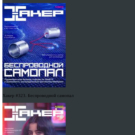
Хакер #323. Беспроводной самопал