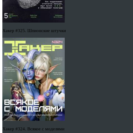
Хакер #325. Шпионские штучки
Хакер #324. Всякое с моделями