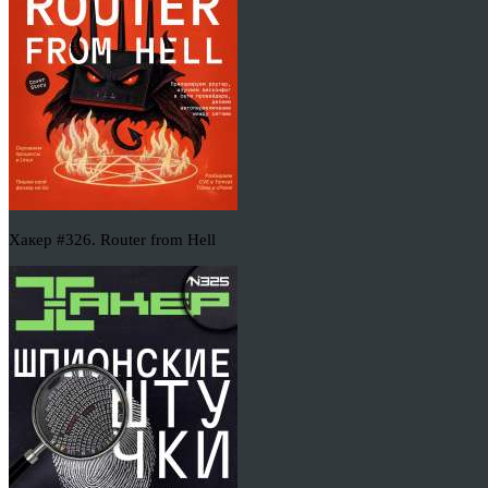
Хакер #326. Router from Hell