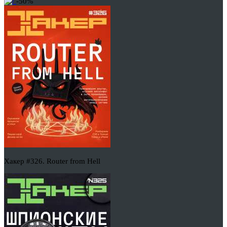
-50%
Хакер #326. Router from Hell