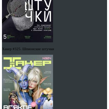
Хакер #325. Шпионские штучки