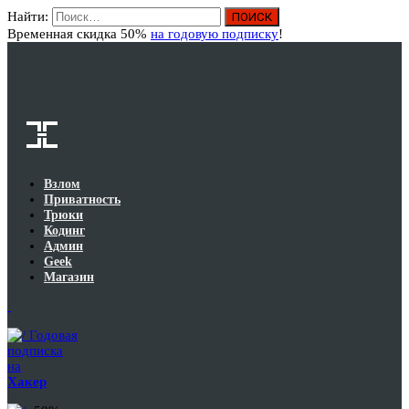
Найти:
Вход
Временная скидка 50%
на годовую подписку
!
Взлом
Приватность
Трюки
Кодинг
Админ
Geek
Магазин
Годовая
подписка
на
Хакер