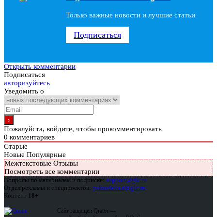
Только важные новости и лучшие статьи
Подписаться
Открыть комментарии
Подписаться
авторизуйтесь
Уведомить о
Пожалуйста, войдите, чтобы прокомментировать
0
комментариев
Старые
Новые
Популярные
Межтекстовые Отзывы
Посмотреть все комментарии
Вопросы по материалам и подписке:
support@glc.ru
Отдел рекламы и спецпроектов:
yakovleva.a@glc.ru
Контент
18+
Сайт защищен Qrator —