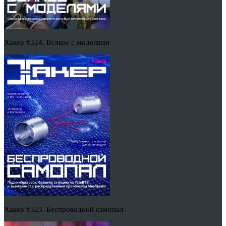
Хакер #324. Всякое с моделями
Хакер #323. Беспроводной самопал