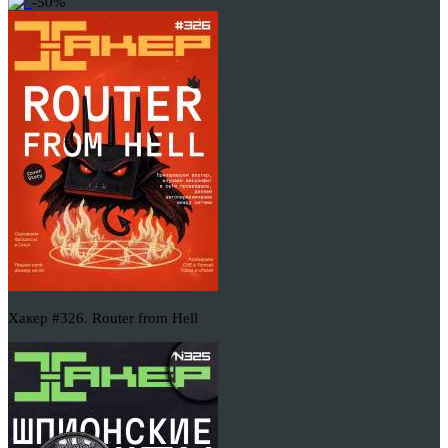
-50%
Хакер #326. Router from Hell