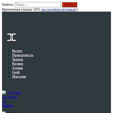
Найти:
Вход
Временная скидка 50%
на годовую подписку
!
Взлом
Приватность
Трюки
Кодинг
Админ
Geek
Магазин
Годовая
подписка
на
Хакер