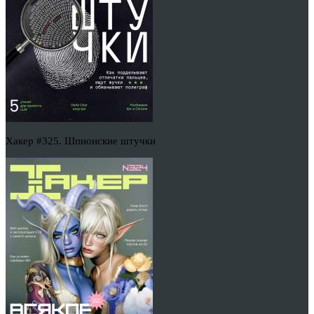
Хакер #325. Шпионские штучки