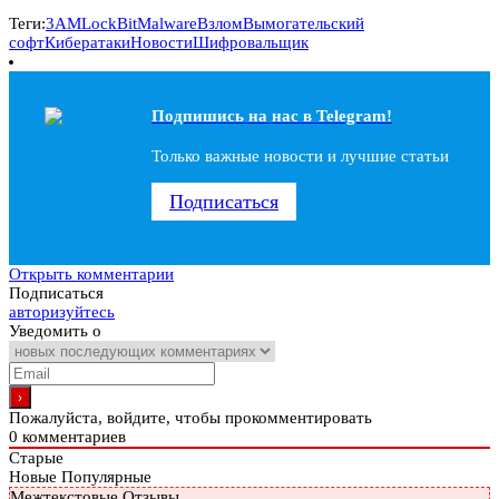
Теги:
3AM
LockBit
Malware
Взлом
Вымогательский
софт
Кибератаки
Новости
Шифровальщик
Подпишись на наc в Telegram!
Только важные новости и лучшие статьи
Подписаться
Открыть комментарии
Подписаться
авторизуйтесь
Уведомить о
Пожалуйста, войдите, чтобы прокомментировать
0
комментариев
Старые
Новые
Популярные
Межтекстовые Отзывы