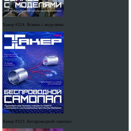
Хакер #324. Всякое с моделями
Хакер #323. Беспроводной самопал