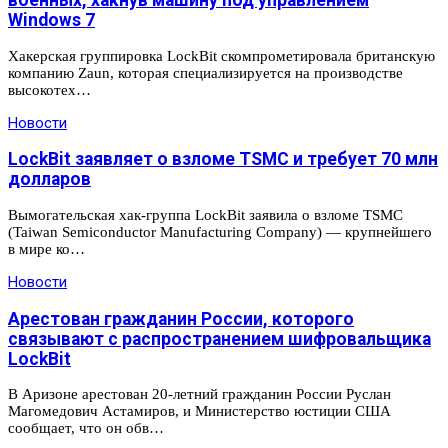
военных, хакнув машину под управлением
Windows 7
Хакерская группировка LockBit скомпрометировала британскую
компанию Zaun, которая специализируется на производстве
высокотех…
Новости
LockBit заявляет о взломе TSMC и требует 70 млн
долларов
Вымогательская хак-группа LockBit заявила о взломе TSMC
(Taiwan Semiconductor Manufacturing Company) — крупнейшего
в мире ко…
Новости
Арестован гражданин России, которого
связывают с распространением шифровальщика
LockBit
В Аризоне арестован 20-летний гражданин России Руслан
Магомедович Астамиров, и Министерство юстиции США
сообщает, что он обв…