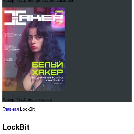
Хакер #323. Беспроводной самопал
Хакер #322. Белый хакер
Главная
LockBit
LockBit