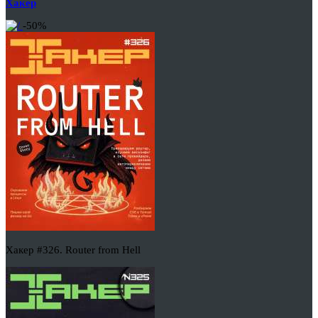
Хакер
-50%
Хакер #326. Router from Hell