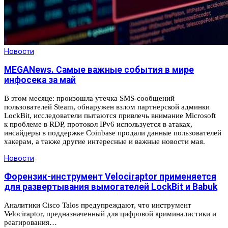
Новости
MEGANews. Cамые важные события в мире
инфосека за май
В этом месяце: произошла утечка SMS-сообщений
пользователей Steam, обнаружен взлом партнерской админки
LockBit, исследователи пытаются привлечь внимание Microsoft
к проблеме в RDP, протокол IPv6 используется в атаках,
инсайдеры в поддержке Coinbase продали данные пользователей
хакерам, а также другие интересные и важные новости мая.
Новости
Форензик-инструмент Velociraptor применяется
для развертывания вымогателей LockBit и Babuk
Аналитики Cisco Talos предупреждают, что инструмент
Velociraptor, предназначенный для цифровой криминалистики и
реагирования…