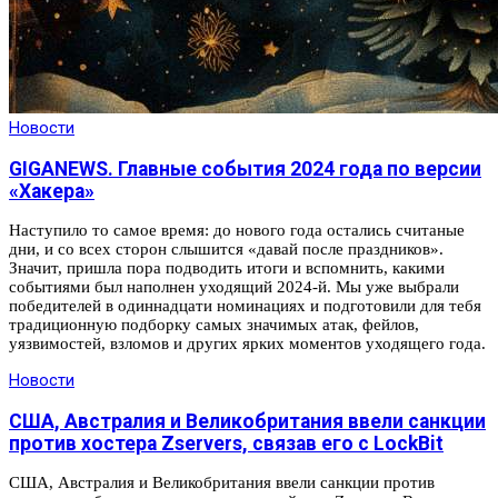
Новости
GIGANEWS. Главные события 2024 года по версии
«Хакера»
Наступило то самое время: до нового года остались считаные
дни, и со всех сторон слышится «давай после праздников».
Значит, пришла пора подводить итоги и вспомнить, какими
событиями был наполнен уходящий 2024-й. Мы уже выбрали
победителей в одиннадцати номинациях и подготовили для тебя
традиционную подборку самых значимых атак, фейлов,
уязвимостей, взломов и других ярких моментов уходящего года.
Новости
США, Австралия и Великобритания ввели санкции
против хостера Zservers, связав его с LockBit
США, Австралия и Великобритания ввели санкции против