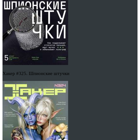
Хакер #325. Шпионские штучки