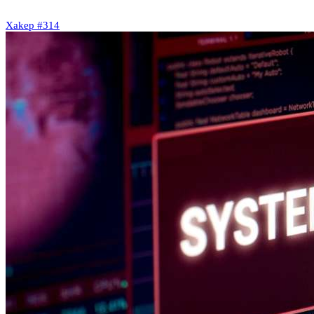
Xakep #314