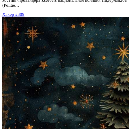
хостинг-провайдера Zservers национальная полиция Нидерландов
(Politie…
Xakep #309