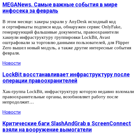
MEGANews. Самые важные события в мире
инфосека за февраль
В этом месяце: хакеры украли у AnyDesk исходный код
и сертификаты подписи кода, обнаружен сервис OnlyFake,
генерирующий фальшивые документы, правоохранители
хакнули инфраструктуру группировки LockBit, Avast
оштрафовали за торговлю данными пользователей, для Flipper
Zero вышел новый модуль, а также другие интересные события
февраля.
Новости
LockBit восстанавливает инфраструктуру после
операции правоохранителей
Хак-группа LockBit, инфраструктуру которую недавно взломали
правоохранительные органы, возобновляет работу после
непродолжит…
Новости
Критические баги SlashAndGrab в ScreenConnect
взяли на вооружение вымогатели