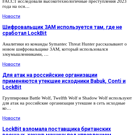
FAССT исследовали высокотехнологичные преступления 2023
года на осн…
Новости
Шифровальщик 3AM используется там, где не
сработал LockBit
Аналитики из команды Symantec Threat Hunter рассказывают о
новом шифровальщике 3AM, который использовался
злоумышленниками, …
Новости
Для атак на российские организации
применяются утекшие исходники Babuk, Conti и
LockBit
Группировки Battle Wolf, Twelfth Wolf и Shadow Wolf используют
для атак на российские организации утекшие в сеть исходные
ко…
Новости
LockBit взломала поставщика британских