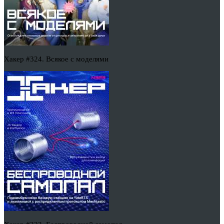
Хакер #324. Всякое с моделями