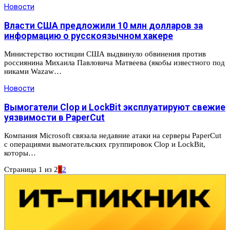
Новости
Власти США предложили 10 млн долларов за
информацию о русскоязычном хакере
Министерство юстиции США выдвинуло обвинения против
россиянина Михаила Павловича Матвеева (якобы известного под
никами Wazaw…
Новости
Вымогатели Clop и LockBit эксплуатируют свежие
уязвимости в PaperCut
Компания Microsoft связала недавние атаки на серверы PaperCut
с операциями вымогательских группировок Clop и LockBit,
которы…
Страница 1 из 2
1
2