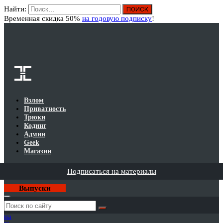
Найти:
Вход
Временная скидка 50%
на годовую подписку
!
Взлом
Приватность
Трюки
Кодинг
Админ
Geek
Магазин
Подписаться на материалы
Выпуски
Годовая
подписка
на