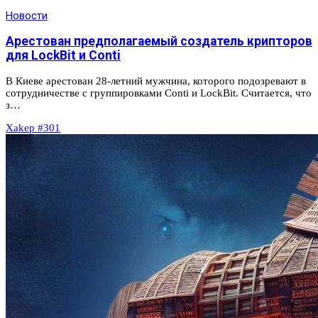
Новости
Арестован предполагаемый создатель крипторов
для LockBit и Conti
В Киеве арестован 28-летний мужчина, которого подозревают в
сотрудничестве с группировками Conti и LockBit. Считается, что
з…
Xakep #301