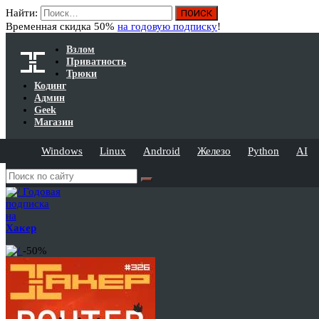
Найти:
Временная скидка 50%
на годовую подписку
!
Взлом
Приватность
Трюки
Кодинг
Админ
Geek
Магазин
Windows
Linux
Android
Железо
Python
AI
Годовая
подписка
на
Хакер
-50%