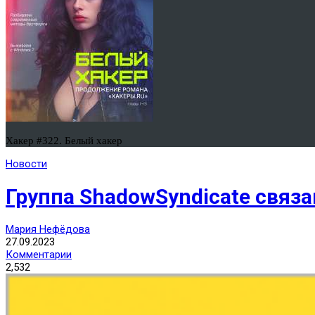
Хакер #322. Белый хакер
Новости
Группа ShadowSyndicate связ
Мария Нефёдова
27.09.2023
Комментарии
2,532