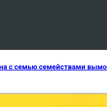
ана с семью семействами вымо