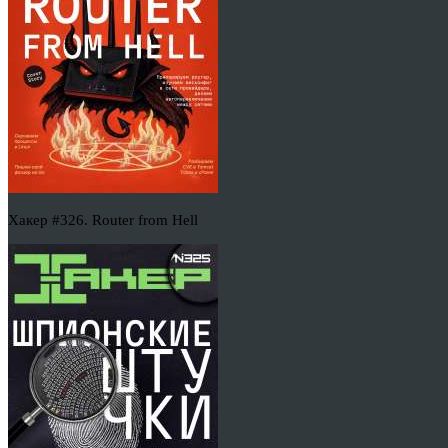
Хакер #326. Router from Hell