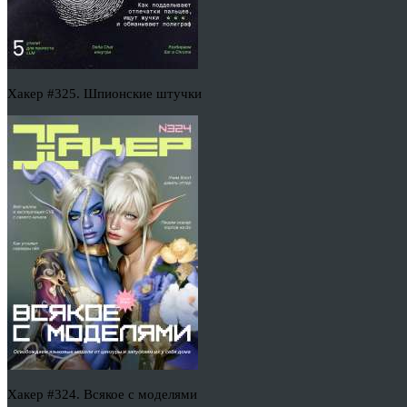
Хакер #325. Шпионские штучки
Хакер #324. Всякое с моделями