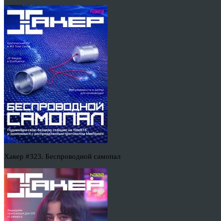
Хакер #323. Беспроводной самопал