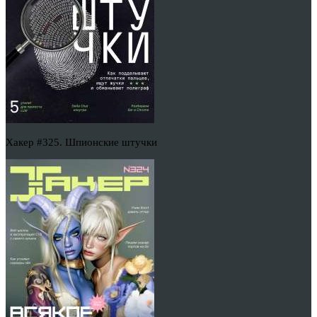
Хакер #325. Шпионские штучки