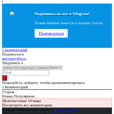
Подпишись на наc в Telegram!
Только важные новости и лучшие статьи
Подписаться
1 комментарий
Подписаться
авторизуйтесь
Уведомить о
Пожалуйста, войдите, чтобы прокомментировать
1
Комментарий
Старые
Новые
Популярные
Межтекстовые Отзывы
Посмотреть все комментарии
Вопросы по материалам и подписке:
support@glc.ru
Отдел рекламы и спецпроектов:
yakovleva.a@glc.ru