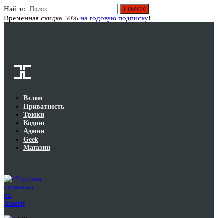
Найти:
Вход
Временная скидка 50%
на годовую подписку
!
Взлом
Приватность
Трюки
Кодинг
Админ
Geek
Магазин
Годовая
подписка
на
Хакер