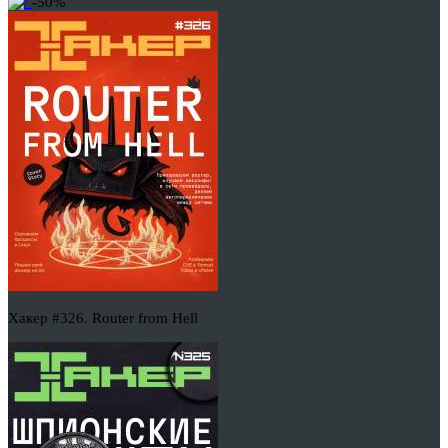
-50%
Хакер #326. Router from Hell