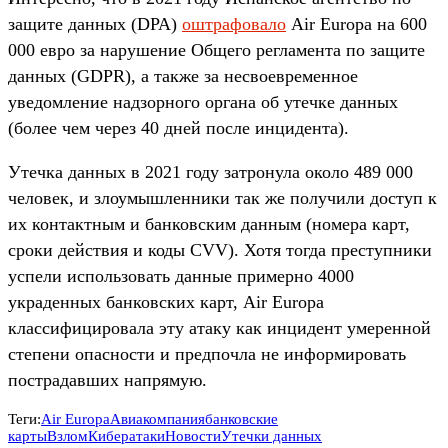
защите данных (DPA)
оштрафовало
Air Europa на 600
000 евро за нарушение Общего регламента по защите
данных (GDPR), а также за несвоевременное
уведомление надзорного органа об утечке данных
(более чем через 40 дней после инцидента).
Утечка данных в 2021 году затронула около 489 000
человек, и злоумышленники так же получили доступ к
их контактным и банковским данным (номера карт,
сроки действия и коды CVV). Хотя тогда преступники
успели использовать данные примерно 4000
украденных банковских карт, Air Europa
классифицировала эту атаку как инцидент умеренной
степени опасности и предпочла не информировать
пострадавших напрямую.
Теги:
Air Europa
Авиакомпания
банковские
карты
Взлом
Кибератаки
Новости
Утечки данных