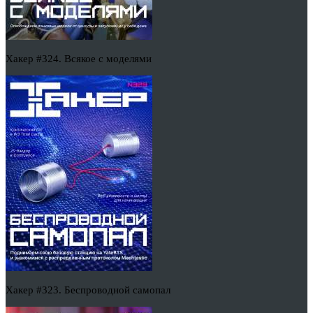
Хакер #324. Всякое с моделями
Хакер #323. Беспроводной самопал