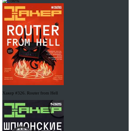
-50%
Хакер #326. Router from Hell