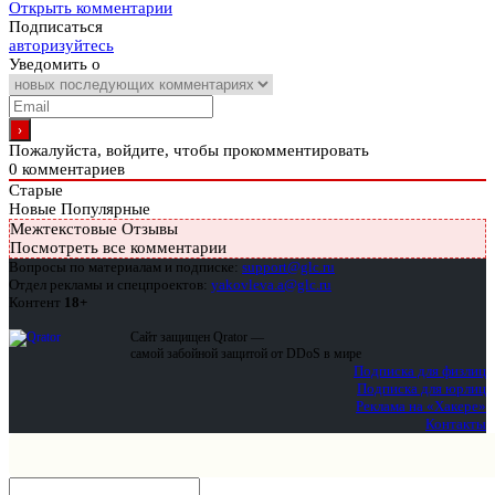
Открыть комментарии
Подписаться
авторизуйтесь
Уведомить о
Пожалуйста, войдите, чтобы прокомментировать
0
комментариев
Старые
Новые
Популярные
Межтекстовые Отзывы
Посмотреть все комментарии
Вопросы по материалам и подписке:
support@glc.ru
Отдел рекламы и спецпроектов:
yakovleva.a@glc.ru
Контент
18+
Сайт защищен Qrator —
самой забойной защитой от DDoS в мире
Подписка для физлиц
Подписка для юрлиц
Реклама на «Хакере»
Контакты