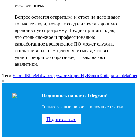
исключением.
Вопрос остается открытым, и ответ на него знают
только те люди, которые создали эту загадочную
вредоносную программу. Трудно принять идею,
что столь сложное и профессионально
разработанное вредоносное ПО может служить
столь тривиальным целям, учитывая, что все
улики говорят об обратном», — заключают
аналитики.
Теги:
EternalBlue
Malware
spyware
StripedFly
Взлом
Кибератаки
Майне
Подпишись на наc в Telegram!
Только важные новости и лучшие статьи
Подписаться