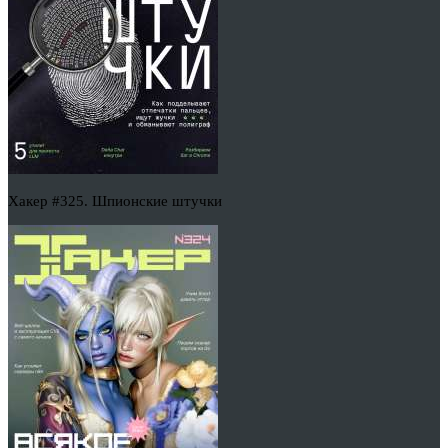
Хакер #325. Шпионские штучки