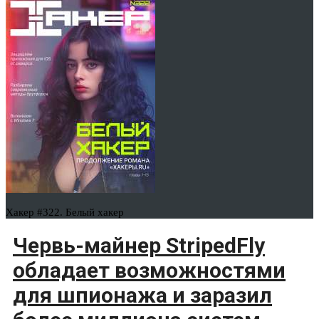
Хакер #322. Белый хакер
Червь-майнер StripedFly
обладает возможностями
для шпионажа и заразил