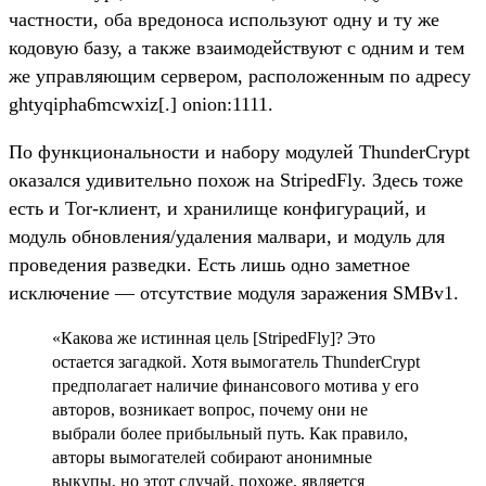
частности, оба вредоноса используют одну и ту же
кодовую базу, а также взаимодействуют с одним и тем
же управляющим сервером, расположенным по адресу
ghtyqipha6mcwxiz[.] onion:1111.
По функциональности и набору модулей ThunderCrypt
оказался удивительно похож на StripedFly. Здесь тоже
есть и Tor-клиент, и хранилище конфигураций, и
модуль обновления/удаления малвари, и модуль для
проведения разведки. Есть лишь одно заметное
исключение — отсутствие модуля заражения SMBv1.
«Какова же истинная цель [StripedFly]? Это
остается загадкой. Хотя вымогатель ThunderCrypt
предполагает наличие финансового мотива у его
авторов, возникает вопрос, почему они не
выбрали более прибыльный путь. Как правило,
авторы вымогателей собирают анонимные
выкупы, но этот случай, похоже, является