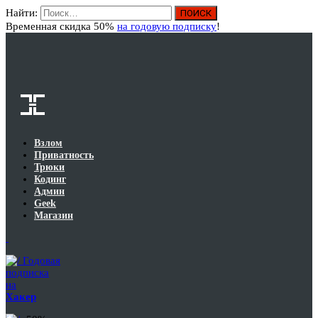
Найти:
Вход
Временная скидка 50%
на годовую подписку
!
Взлом
Приватность
Трюки
Кодинг
Админ
Geek
Магазин
Годовая
подписка
на
Хакер