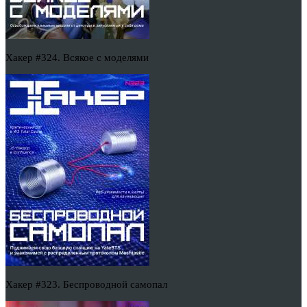
Хакер #324. Всякое с моделями
Хакер #323. Беспроводной самопал