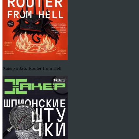
Хакер #326. Router from Hell