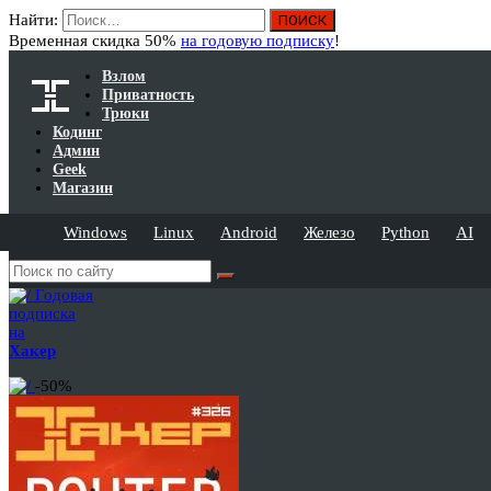
Найти:
Временная скидка 50%
на годовую подписку
!
Взлом
Приватность
Трюки
Кодинг
Админ
Geek
Магазин
Windows
Linux
Android
Железо
Python
AI
Годовая
подписка
на
Хакер
-50%