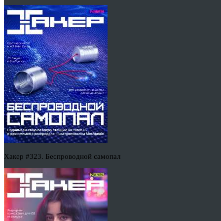
Хакер #323. Беспроводной самопал