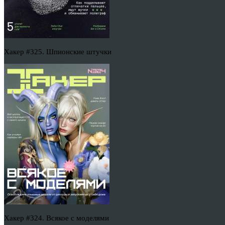
Хакер #325. Шпионские штучки
Хакер #324. Всякое с моделями