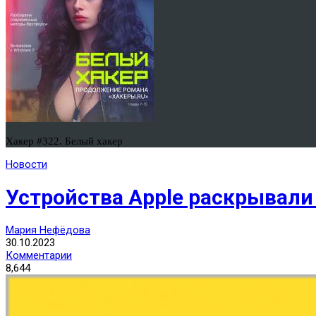
Хакер #322. Белый хакер
Новости
Устройства Apple раскрывали
Мария Нефёдова
30.10.2023
Комментарии
8,644