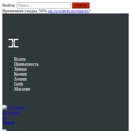
Найти:
Вход
Временная скидка 50%
на годовую подписку
!
Взлом
Приватность
Трюки
Кодинг
Админ
Geek
Магазин
Годовая
подписка
на
Хакер