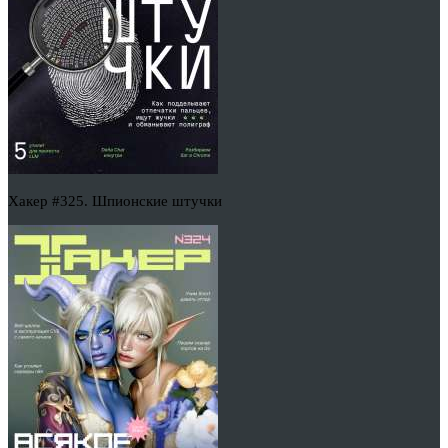
Хакер #325. Шпионские штучки