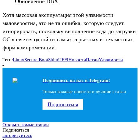
Обновление DBX
Хотя массовая эксплуатация этой уязвимости
маловероятна, это не та ошибка, которую следует
игнорировать, поскольку выполнение кода до загрузки
ОС является одной из самых серьезных и незаметных
форм компрометации.
Теги:
Linux
Secure Boot
Shim
UEFI
Новости
Патчи
Уязвимости
Подпишись на наc в Telegram!
Только важные новости и лучшие статьи
Подписаться
Открыть комментарии
Подписаться
авторизуйтесь