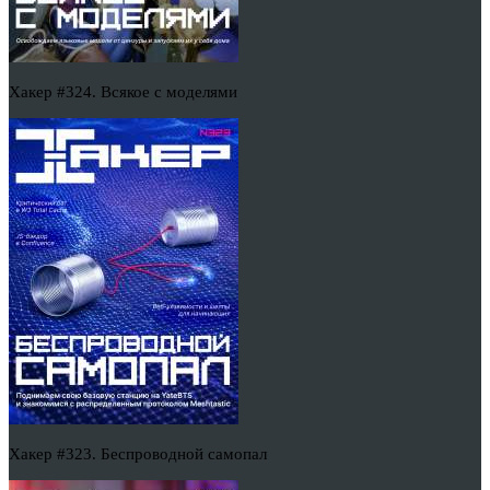
Хакер #324. Всякое с моделями
Хакер #323. Беспроводной самопал