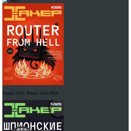
-50%
Хакер #326. Router from Hell