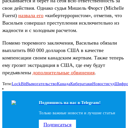
раскаивается и берет на себя всю ответственность за
свои действия. Однако судья Мишель Фюрст (Michelle
Fuerst)
назвала его
«кибертеррористом», отметив, что
Васильев совершал преступления исключительно из
жадности и с холодным расчетом.
Помимо тюремного заключения, Васильева обязали
выплатить 860 000 долларов США в качестве
компенсации своим канадским жертвам. Также теперь
ему грозит экстрадиция в США, где ему будут
предъявлены
дополнительные обвинения
.
Теги:
LockBit
Вымогательство
Канада
Кибератаки
Новости
суд
Шифро
Подпишись на наc в Telegram!
Только важные новости и лучшие статьи
Подписаться