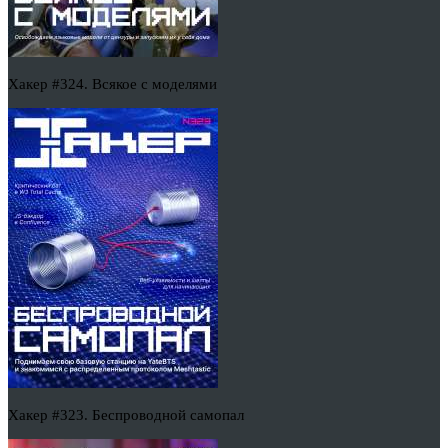
Хакер #324. Всякое с моделями
Хакер #323. Беспроводной самопал