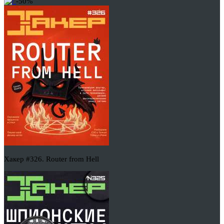
-50%
Хакер #326. Router from Hell