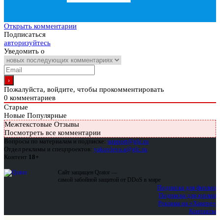
Открыть комментарии
Подписаться
авторизуйтесь
Уведомить о
Пожалуйста, войдите, чтобы прокомментировать
0
комментариев
Старые
Новые
Популярные
Межтекстовые Отзывы
Посмотреть все комментарии
Вопросы по материалам и подписке:
support@glc.ru
Отдел рекламы и спецпроектов:
yakovleva.a@glc.ru
Контент
18+
Сайт защищен Qrator —
самой забойной защитой от DDoS в мире
Подписка для физлиц
Подписка для юрлиц
Реклама на «Хакере»
Контакты