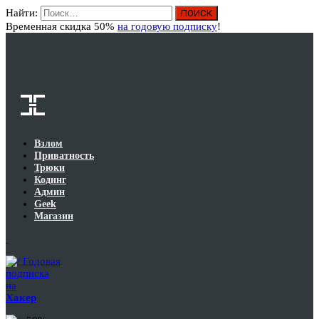
Найти:
Вход
Временная скидка 50%
на годовую подписку
!
Взлом
Приватность
Трюки
Кодинг
Админ
Geek
Магазин
Годовая
подписка
на
Хакер