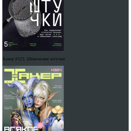
Хакер #325. Шпионские штучки