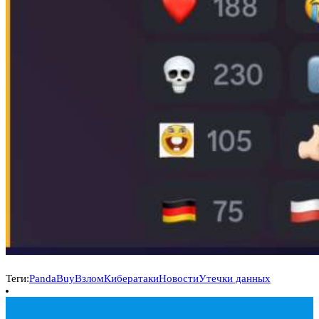
Теги:
PandaBuy
Взлом
Кибератаки
Новости
Утечки данных