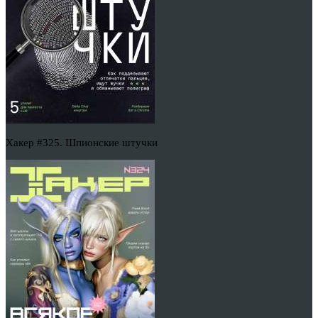
Хакер #325. Шпионские штучки