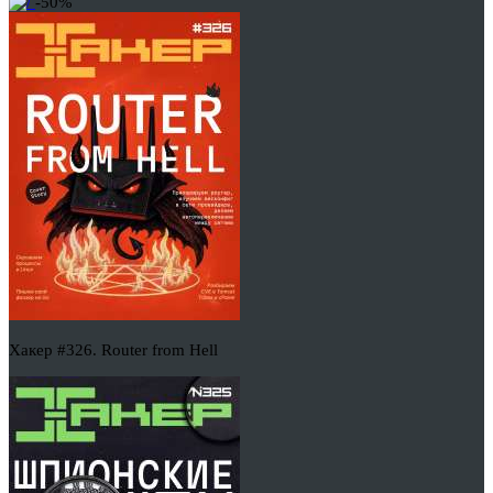
-50%
Хакер #326. Router from Hell