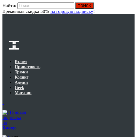
Найти:
Вход
Временная скидка 50%
на годовую подписку
!
Взлом
Приватность
Трюки
Кодинг
Админ
Geek
Магазин
Годовая
подписка
на
Хакер