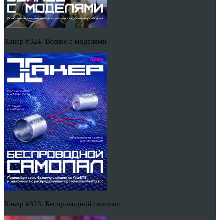
Хакер #324. Всякое с моделями
Хакер #323. Беспроводной самопал