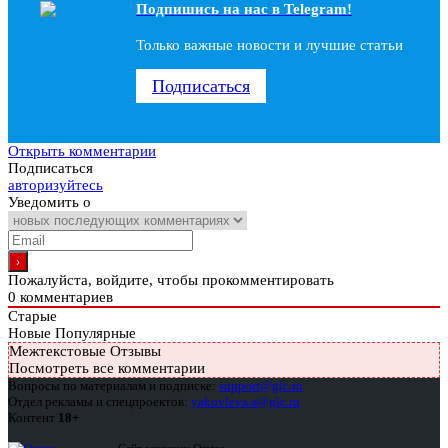
Подпишись на наc в Telegram!
Только важные новости и лучшие статьи
Подписаться
Открыть комментарии
Подписаться
авторизуйтесь
Уведомить о
Пожалуйста, войдите, чтобы прокомментировать
0
комментариев
Старые
Новые
Популярные
Межтекстовые Отзывы
Посмотреть все комментарии
Вопросы по материалам и подписке:
support@glc.ru
Отдел рекламы и спецпроектов:
yakovleva.a@glc.ru
Контент
18+