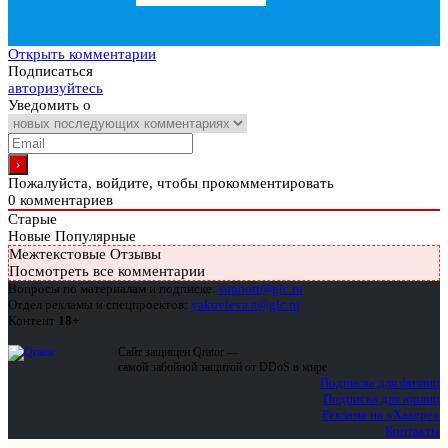
Открыть комментарии
Подписаться
авторизуйтесь
Уведомить о
Пожалуйста, войдите, чтобы прокомментировать
0
комментариев
Старые
Новые
Популярные
Межтекстовые Отзывы
Посмотреть все комментарии
Вопросы по материалам и подписке:
support@glc.ru
Отдел рекламы и спецпроектов:
yakovleva.a@glc.ru
Контент
18+
Сайт защищен Qrator —
самой забойной защитой от DDoS в мире
Подписка для физлиц
Подписка для юрлиц
Реклама на «Хакере»
Контакты