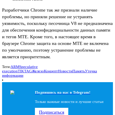
Разработчики Chrome так же признали наличие
проблемы, но приняли решение не устранять
уязвимость, поскольку песочница V8 не предназначена
для обеспечения конфиденциальности данных памяти
и тегов MTE. Кроме того, в настоящее время в
браузере Chrome защита на основе MTE не включена
по умолчанию, поэтому устранение проблемы не
является приоритетным.
Теги:
ARM
Speculative
execution
TIKTAG
Железо
Концепт
Новости
Память
Утечка
информации
Подпишись на наc в Telegram!
Только важные новости и лучшие статьи
Подписаться