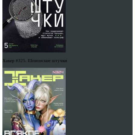
Хакер #325. Шпионские штучки