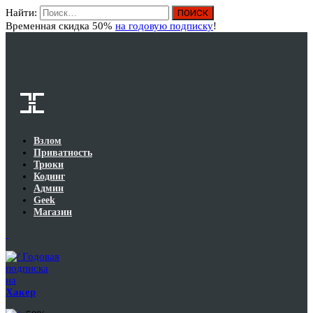
Найти:
Вход
Временная скидка 50%
на годовую подписку
!
Взлом
Приватность
Трюки
Кодинг
Админ
Geek
Магазин
Годовая
подписка
на
Хакер