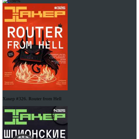
-50%
Хакер #326. Router from Hell