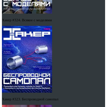
Хакер #324. Всякое с моделями
Хакер #323. Беспроводной самопал