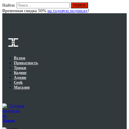
Найти:
Вход
Временная скидка 50%
на годовую подписку
!
Взлом
Приватность
Трюки
Кодинг
Админ
Geek
Магазин
Годовая
подписка
на
Хакер