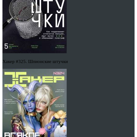
Хакер #325. Шпионские штучки