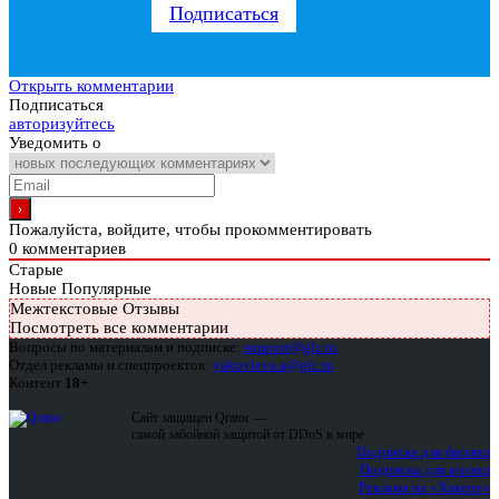
Подписаться
Открыть комментарии
Подписаться
авторизуйтесь
Уведомить о
Пожалуйста, войдите, чтобы прокомментировать
0
комментариев
Старые
Новые
Популярные
Межтекстовые Отзывы
Посмотреть все комментарии
Вопросы по материалам и подписке:
support@glc.ru
Отдел рекламы и спецпроектов:
yakovleva.a@glc.ru
Контент
18+
Сайт защищен Qrator —
самой забойной защитой от DDoS в мире
Подписка для физлиц
Подписка для юрлиц
Реклама на «Хакере»