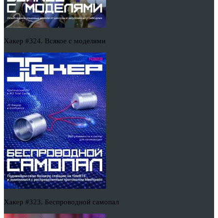
Хакер #324. Всякое с моделями
Хакер #323. Беспроводной самопал