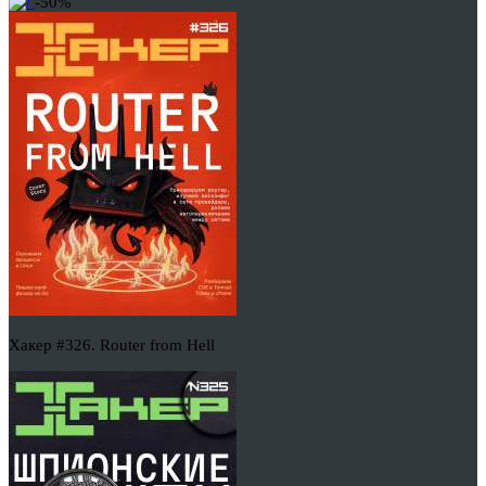
-50%
Хакер #326. Router from Hell