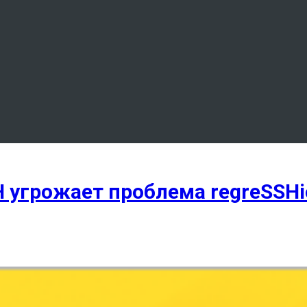
 угрожает проблема regreSSHi