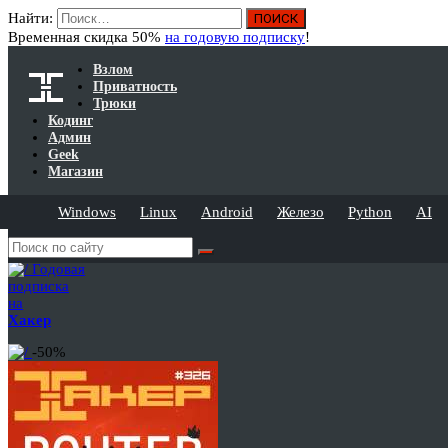
Найти:
Временная скидка 50%
на годовую подписку
!
Взлом
Приватность
Трюки
Кодинг
Админ
Geek
Магазин
Windows
Linux
Android
Железо
Python
AI
Годовая
подписка
на
Хакер
-50%