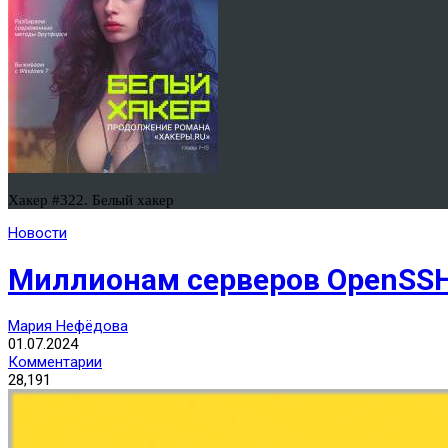
Хакер #322. Белый хакер
Новости
Миллионам серверов OpenSSH
Мария Нефёдова
01.07.2024
Комментарии
28,191