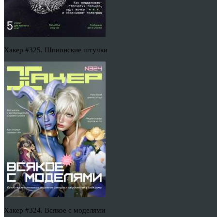
Хакер #325. Шпионские штучки
Хакер #324. Всякое с моделями