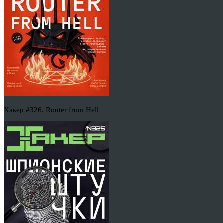
Хакер #326. Router from Hell