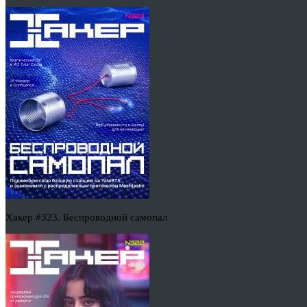
Хакер #323. Беспроводной самопал