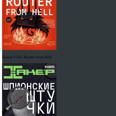
Хакер #326. Router from Hell