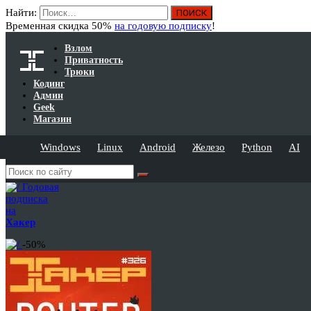
Найти:
Временная скидка 50%
на годовую подписку
!
Взлом
Приватность
Трюки
Кодинг
Админ
Geek
Магазин
Windows
Linux
Android
Железо
Python
AI
Годовая
подписка
на
Хакер
-50%