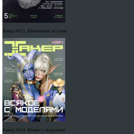
Хакер #325. Шпионские штучки
Хакер #324. Всякое с моделями