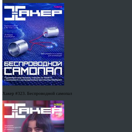
Хакер #323. Беспроводной самопал