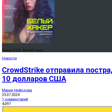
Хакер #322. Белый хакер
Новости
CrowdStrike отправила постр
10 долларов США
Мария Нефёдова
25.07.2024
1 комментарий
4,097