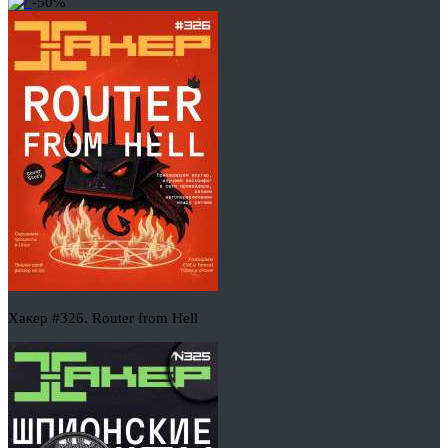
-50%
Хакер #326. Router from Hell