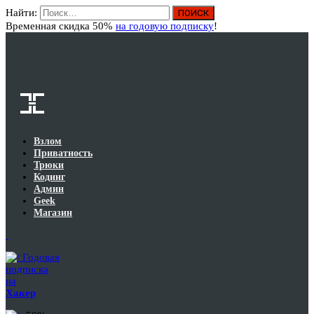
Найти:
Вход
Временная скидка 50%
на годовую подписку
!
Взлом
Приватность
Трюки
Кодинг
Админ
Geek
Магазин
Годовая
подписка
на
Хакер