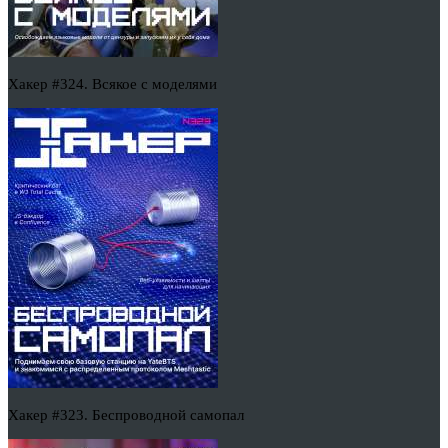
Хакер #324. Всякое с моделями
Хакер #323. Беспроводной самопал