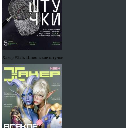
Хакер #325. Шпионские штучки