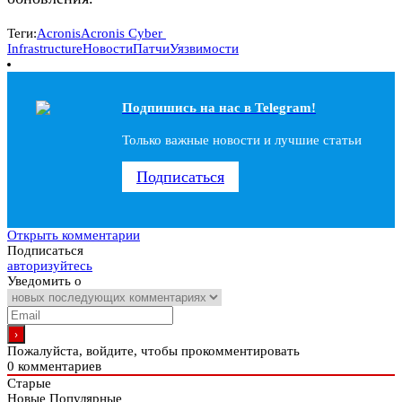
Теги:
Acronis
Acronis Cyber ​​
Infrastructure
Новости
Патчи
Уязвимости
Подпишись на наc в Telegram!
Только важные новости и лучшие статьи
Подписаться
Открыть комментарии
Подписаться
авторизуйтесь
Уведомить о
Пожалуйста, войдите, чтобы прокомментировать
0
комментариев
Старые
Новые
Популярные