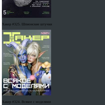
Хакер #325. Шпионские штучки
Хакер #324. Всякое с моделями