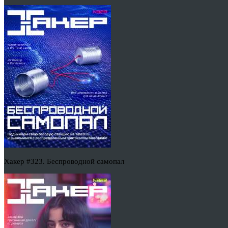
Хакер #323. Беспроводной самопал