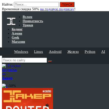
Найти:
Временная скидка 50%
на годовую подписку
!
Взлом
Приватность
Трюки
Кодинг
Админ
Geek
Магазин
Windows
Linux
Android
Железо
Python
AI
Годовая
подписка
на
Хакер
-50%