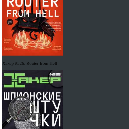
Хакер #326. Router from Hell