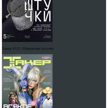
Хакер #325. Шпионские штучки