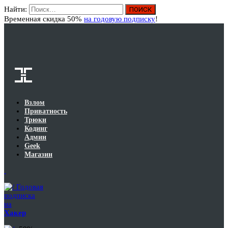
Найти:
Вход
Временная скидка 50%
на годовую подписку
!
Взлом
Приватность
Трюки
Кодинг
Админ
Geek
Магазин
Годовая
подписка
на
Хакер