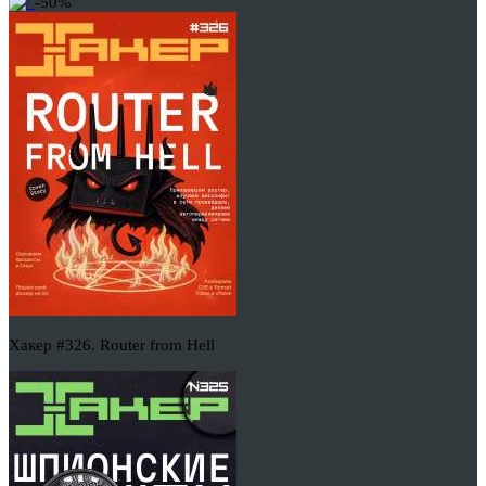
-50%
Хакер #326. Router from Hell