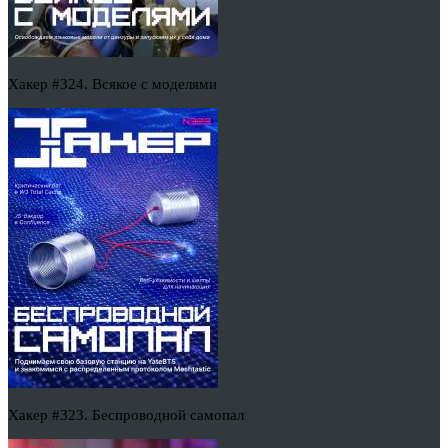
Хакер #324. Всякое с моделями
Хакер #323. Беспроводной самопал