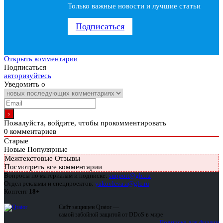
Только важные новости и лучшие статьи
Подписаться
Открыть комментарии
Подписаться
авторизуйтесь
Уведомить о
Пожалуйста, войдите, чтобы прокомментировать
0
комментариев
Старые
Новые
Популярные
Межтекстовые Отзывы
Посмотреть все комментарии
Вопросы по материалам и подписке:
support@glc.ru
Отдел рекламы и спецпроектов:
yakovleva.a@glc.ru
Контент
18+
Сайт защищен Qrator —
самой забойной защитой от DDoS в мире
Подписка для физлиц