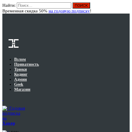
Найти:
Вход
Временная скидка 50%
на годовую подписку
!
Взлом
Приватность
Трюки
Кодинг
Админ
Geek
Магазин
Годовая
подписка
на
Хакер