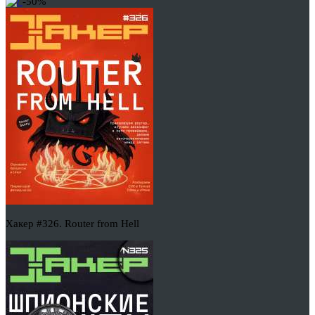
-50%
Хакер #326. Router from Hell