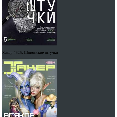
Хакер #325. Шпионские штучки