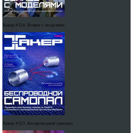
Хакер #324. Всякое с моделями
Хакер #323. Беспроводной самопал