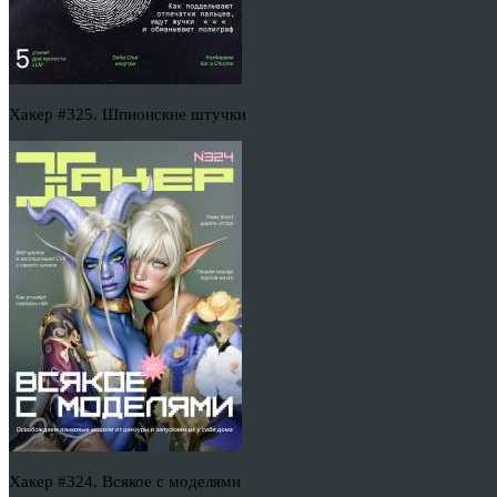
Хакер #325. Шпионские штучки
Хакер #324. Всякое с моделями