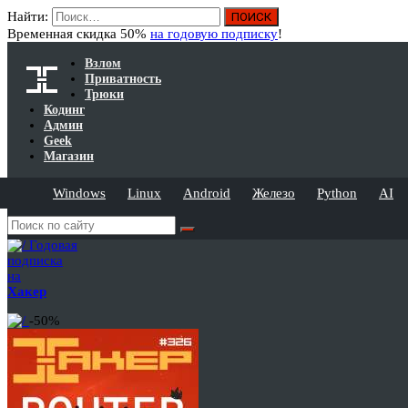
Найти:
Временная скидка 50%
на годовую подписку
!
Взлом
Приватность
Трюки
Кодинг
Админ
Geek
Магазин
Windows
Linux
Android
Железо
Python
AI
Годовая
подписка
на
Хакер
-50%