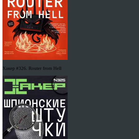
Хакер #326. Router from Hell