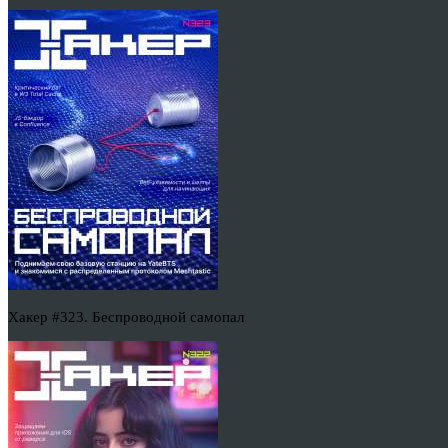
Хакер #323. Беспроводной самопал