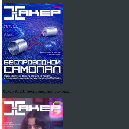
Хакер #323. Беспроводной самопал