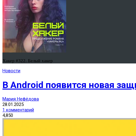
Хакер #322. Белый хакер
Новости
В Android появится новая защ
Мария Нефёдова
28.01.2025
1 комментарий
4,850