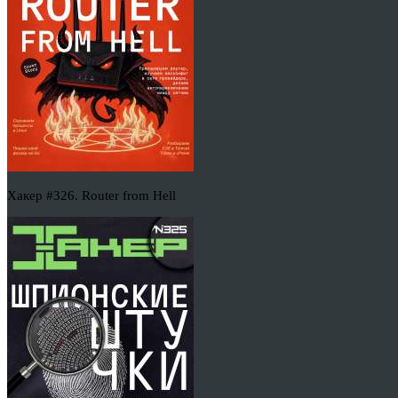
Хакер #326. Router from Hell