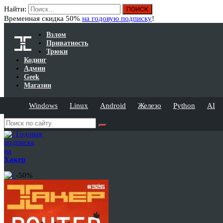
Найти:
Временная скидка 50%
на годовую подписку
!
Взлом
Приватность
Трюки
Кодинг
Админ
Geek
Магазин
Windows
Linux
Android
Железо
Python
AI
Годовая
подписка
на
Хакер
-50%