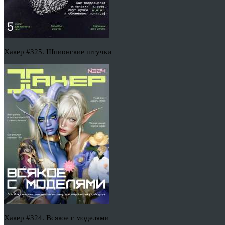
Хакер #325. Шпионские штучки
Хакер #324. Всякое с моделями