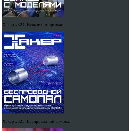
Хакер #324. Всякое с моделями
Хакер #323. Беспроводной самопал