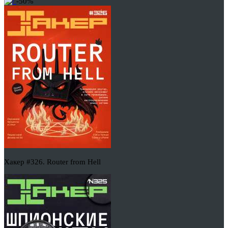
-50%
Хакер #326. Router from Hell