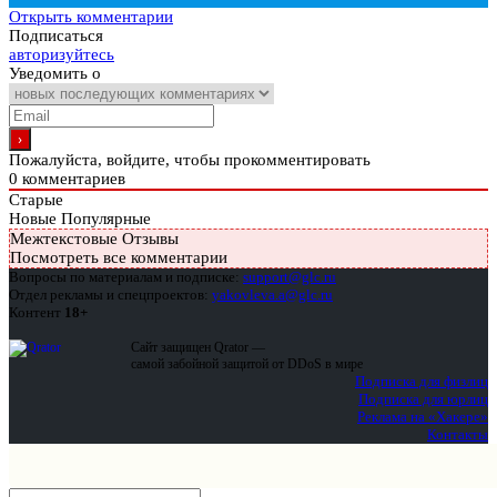
Открыть комментарии
Подписаться
авторизуйтесь
Уведомить о
Пожалуйста, войдите, чтобы прокомментировать
0
комментариев
Старые
Новые
Популярные
Межтекстовые Отзывы
Посмотреть все комментарии
Вопросы по материалам и подписке:
support@glc.ru
Отдел рекламы и спецпроектов:
yakovleva.a@glc.ru
Контент
18+
Сайт защищен Qrator —
самой забойной защитой от DDoS в мире
Подписка для физлиц
Подписка для юрлиц
Реклама на «Хакере»
Контакты