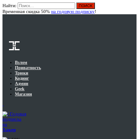
Найти:
Вход
Временная скидка 50%
на годовую подписку
!
Взлом
Приватность
Трюки
Кодинг
Админ
Geek
Магазин
Годовая
подписка
на
Хакер