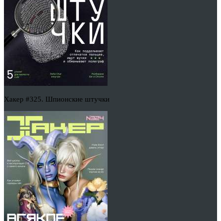
Хакер #325. Шпионские штучки