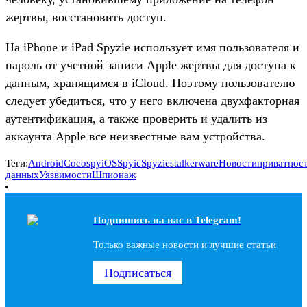
жертвы, восстановить доступ.
На iPhone и iPad Spyzie использует имя пользователя и
пароль от учетной записи Apple жертвы для доступа к
данным, хранящимся в iCloud. Поэтому пользователю
следует убедиться, что у него включена двухфакторная
аутентификация, а также проверить и удалить из
аккаунта Apple все неизвестные вам устройства.
Теги:
Android
Cocospy
iOS
Spyic
Spyzie
stalkerware
Новости
приватнос
данных
Уязвимости
Шпионаж
Подпишись на наc в Telegram!
Только важные новости и лучшие статьи
Подписаться