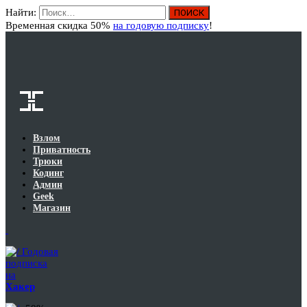
Найти:
Вход
Временная скидка 50%
на годовую подписку
!
Взлом
Приватность
Трюки
Кодинг
Админ
Geek
Магазин
Годовая
подписка
на
Хакер