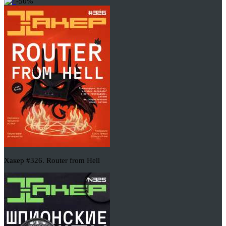
-50%
Хакер #326. Router from Hell