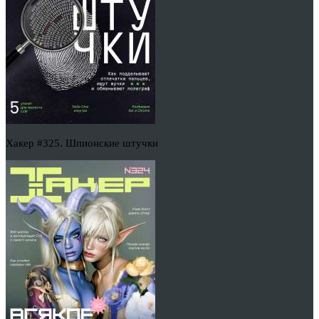
Хакер #325. Шпионские штучки