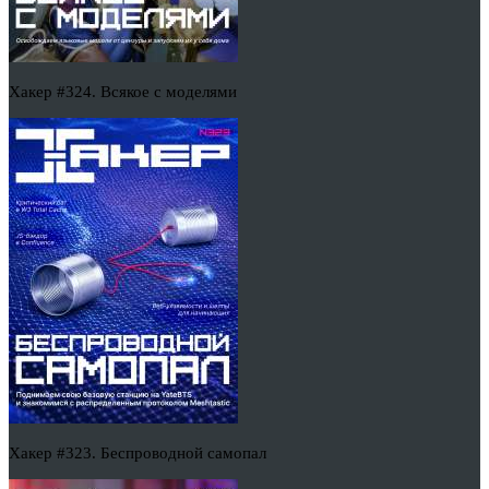
Хакер #324. Всякое с моделями
Хакер #323. Беспроводной самопал