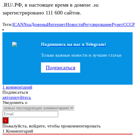
.RU/.РФ, в настоящее время в домене .su
зарегистрировано 111 600 сайтов.
Теги:
ICANN
su
Домены
Интернет
Новости
Регулирование
Рунет
СССР
Подпишись на наc в Telegram!
Только важные новости и лучшие статьи
Подписаться
1 комментарий
Подписаться
авторизуйтесь
Уведомить о
Пожалуйста, войдите, чтобы прокомментировать
1
Комментарий