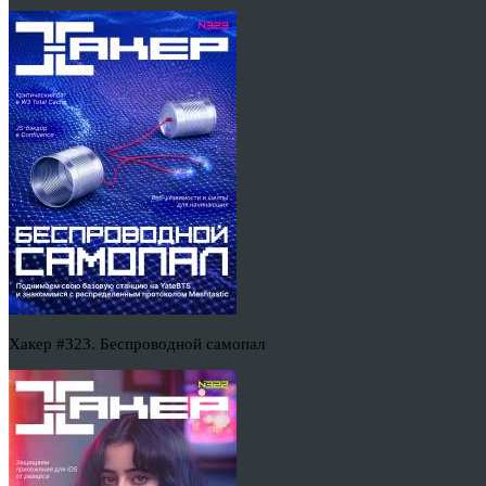
Хакер #323. Беспроводной самопал