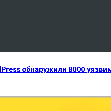
rdPress обнаружили 8000 уязви