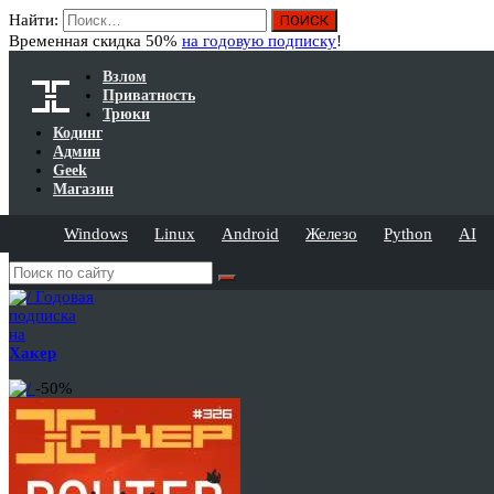
Найти:
Временная скидка 50%
на годовую подписку
!
Взлом
Приватность
Трюки
Кодинг
Админ
Geek
Магазин
Windows
Linux
Android
Железо
Python
AI
Годовая
подписка
на
Хакер
-50%