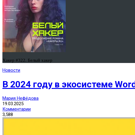
Хакер #322. Белый хакер
Новости
В 2024 году в экосистеме Wo
Мария Нефёдова
19.03.2025
Комментарии
3,588