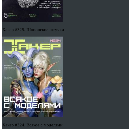
Хакер #325. Шпионские штучки
Хакер #324. Всякое с моделями