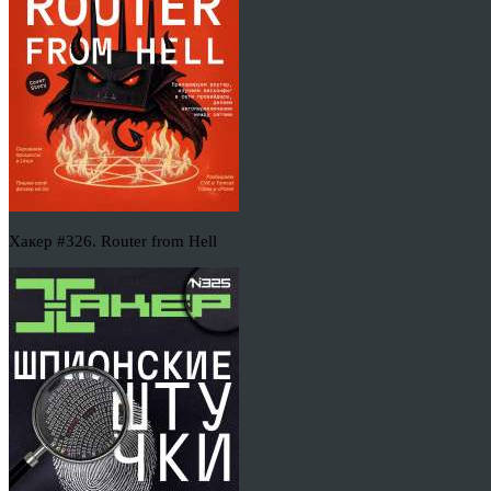
Хакер #326. Router from Hell