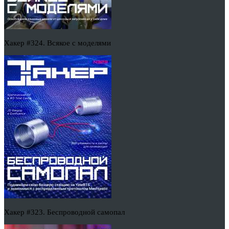
Хакер #324. Всякое с моделями
Хакер #323. Беспроводной самопал