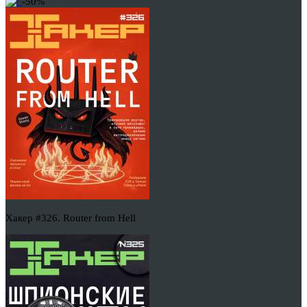
-50%
Хакер #326. Router from Hell