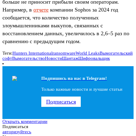
больше не приносит прибыли своим операторам.
Например, в
отчете
компании Sophos за 2024 год
сообщается, что количество полученных
злоумышленниками выкупов, связанных с
восстановлением данных, увеличилось в 2,6–5 раз по
сравнению с предыдущим годом.
Теги:
Hunters International
ransomware
World Leaks
Вымогательский
софт
Вымогательство
Новости
Шантаж
Шифровальщик
Подпишись на наc в Telegram!
Только важные новости и лучшие статьи
Подписаться
Открыть комментарии
Подписаться
авторизуйтесь