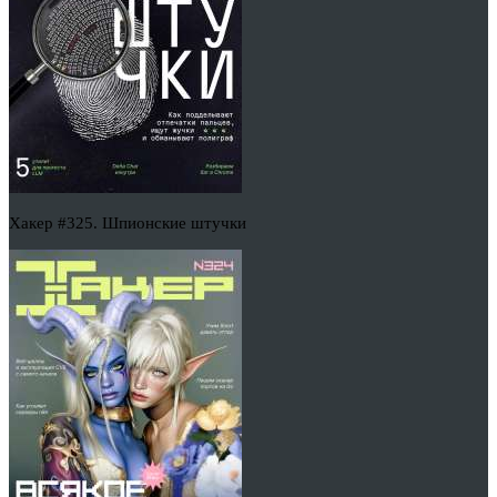
Хакер #325. Шпионские штучки