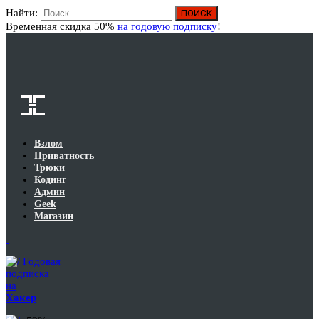
Найти:
Вход
Временная скидка 50%
на годовую подписку
!
Взлом
Приватность
Трюки
Кодинг
Админ
Geek
Магазин
Годовая
подписка
на
Хакер