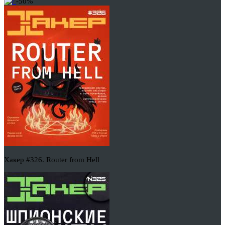
-50%
Хакер #326. Router from Hell