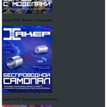
Хакер #324. Всякое с моделями
Хакер #323. Беспроводной самопал