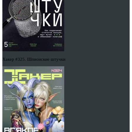
Хакер #325. Шпионские штучки