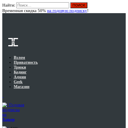
Найти:
Вход
Временная скидка 50%
на годовую подписку
!
Взлом
Приватность
Трюки
Кодинг
Админ
Geek
Магазин
Годовая
подписка
на
Хакер